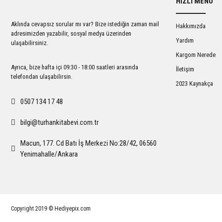
HIZLI MENÜ
Ürün açıklamasında eksik bilgiler bulunuyor.
Ürün bilgilerinde hatalar bulunuyor.
Aklında cevapsız sorular mı var? Bize istediğin zaman mail
Hakkımızda
Ürün fiyatı diğer sitelerden daha pahalı.
adresimizden yazabilir, sosyal medya üzerinden
Yardım
ulaşabilirsiniz.
Bu ürüne benzer farklı alternatifler olmalı.
Kargom Nerede
Ayrıca, bize hafta içi 09:30 - 18:00 saatleri arasında
İletişim
telefondan ulaşabilirsin.
2023 Kaynakça
0507 134 17 48
bilgi@turhankitabevi.com.tr
Macun, 177. Cd Batı İş Merkezi No:28/42, 06560
Yenimahalle/Ankara
Copyright 2019 © Hediyepix.com