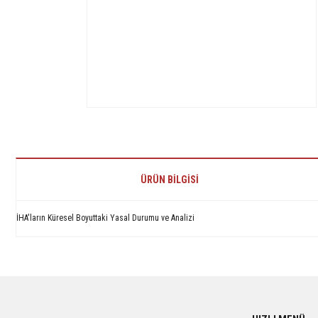
ÜRÜN BILGISI
İHA'ların Küresel Boyuttaki Yasal Durumu ve Analizi
Bu ürünün fiyat bilgisi, resim, ürün açıklamalarında ve diğer konularda yetersiz 
Görüş ve önerileriniz için teşekkür ederiz.
Ürün resmi kalitesiz, bozuk veya görüntülenemiyor.