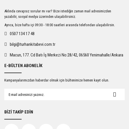
Ürün resmi kalitesiz, bozuk veya görüntülenemiyor.
Aklında cevapsız sorular mı var? Bize istediğin zaman mail adresimizden
Ürün açıklamasında eksik bilgiler bulunuyor.
yazabilir, sosyal medya üzerinden ulaşabilirsiniz.
Ürün bilgilerinde hatalar bulunuyor.
Ayrıca, bize hafta içi 09:30 - 18:00 saatleri arasında telefondan ulaşabilirsin.
Ürün fiyatı diğer sitelerden daha pahalı.
0507 134 17 48
Bu ürüne benzer farklı alternatifler olmalı.
bilgi@turhankitabevi.com.tr
Macun, 177. Cd Batı İş Merkezi No:28/42, 06560 Yenimahalle/Ankara
E-BÜLTEN ABONELİK
Gönder
Kampanyalarımızdan haberdar olmak için bültenimize hemen kayıt olun.
BİZİ TAKİP EDİN