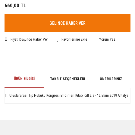
660,00 TL
GELİNCE HABER VER
Fiyatı Düşünce Haber Ver
Yorum Yaz
ÜRÜN BILGISI
TAKSIT SEÇENEKLERI
ÖNERILERINIZ
III. Uluslararası Tıp Hukuku Kongresi Bildirileri Kitabı Cilt 2 9 - 12 Ekim 2019 Antalya
Bu ürünün fiyat bilgisi, resim, ürün açıklamalarında ve diğer konularda
yetersiz gördüğünüz noktaları öneri formunu kullanarak tarafımıza
iletebilirsiniz.
Görüş ve önerileriniz için teşekkür ederiz.