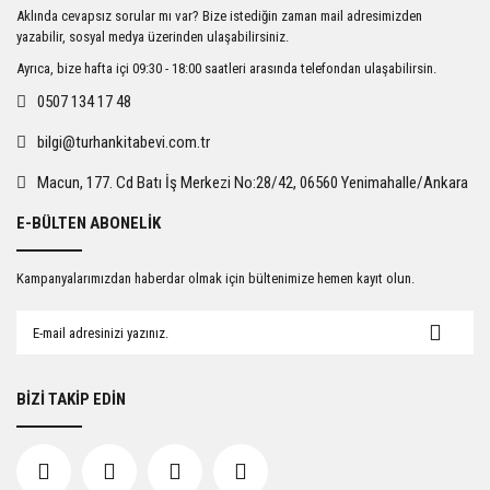
Ürün resmi kalitesiz, bozuk veya görüntülenemiyor.
Aklında cevapsız sorular mı var? Bize istediğin zaman mail adresimizden
Ürün açıklamasında eksik bilgiler bulunuyor.
yazabilir, sosyal medya üzerinden ulaşabilirsiniz.
Ürün bilgilerinde hatalar bulunuyor.
Ayrıca, bize hafta içi 09:30 - 18:00 saatleri arasında telefondan ulaşabilirsin.
Ürün fiyatı diğer sitelerden daha pahalı.
0507 134 17 48
Bu ürüne benzer farklı alternatifler olmalı.
bilgi@turhankitabevi.com.tr
Macun, 177. Cd Batı İş Merkezi No:28/42, 06560 Yenimahalle/Ankara
E-BÜLTEN ABONELİK
Gönder
Kampanyalarımızdan haberdar olmak için bültenimize hemen kayıt olun.
BİZİ TAKİP EDİN