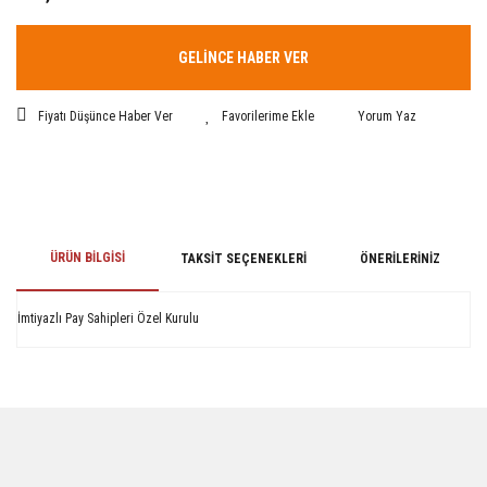
GELİNCE HABER VER
Fiyatı Düşünce Haber Ver
Yorum Yaz
ÜRÜN BILGISI
TAKSIT SEÇENEKLERI
ÖNERILERINIZ
İmtiyazlı Pay Sahipleri Özel Kurulu
Bu ürünün fiyat bilgisi, resim, ürün açıklamalarında ve diğer konularda
yetersiz gördüğünüz noktaları öneri formunu kullanarak tarafımıza
iletebilirsiniz.
Görüş ve önerileriniz için teşekkür ederiz.