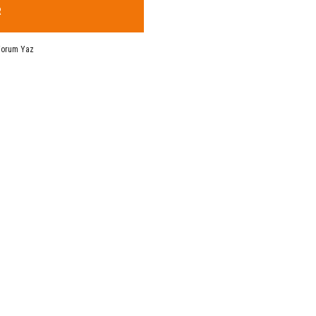
R
Yorum Yaz