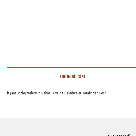
ÜRÜN BILGISI
İnşaat Sözleşmelerinin Bakanlık ya da Belediyeler Tarafından Feshi
Bu ürünün fiyat bilgisi, resim, ürün açıklamalarında ve diğer konularda yetersiz 
Görüş ve önerileriniz için teşekkür ederiz.
Ürün resmi kalitesiz, bozuk veya görüntülenemiyor.