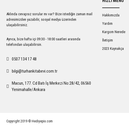
HIZLI MENÜ
Ürün açıklamasında eksik bilgiler bulunuyor.
Ürün bilgilerinde hatalar bulunuyor.
Aklında cevapsız sorular mı var? Bize istediğin zaman mail
Hakkımızda
Ürün fiyatı diğer sitelerden daha pahalı.
adresimizden yazabilir, sosyal medya üzerinden
Yardım
ulaşabilirsiniz.
Bu ürüne benzer farklı alternatifler olmalı.
Kargom Nerede
Ayrıca, bize hafta içi 09:30 - 18:00 saatleri arasında
İletişim
telefondan ulaşabilirsin.
2023 Kaynakça
0507 134 17 48
bilgi@turhankitabevi.com.tr
Macun, 177. Cd Batı İş Merkezi No:28/42, 06560
Yenimahalle/Ankara
Copyright 2019 © Hediyepix.com