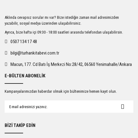
Ürün resmi kalitesiz, bozuk veya görüntülenemiyor.
Aklında cevapsız sorular mı var? Bize istediğin zaman mail adresimizden
Ürün açıklamasında eksik bilgiler bulunuyor.
yazabilir, sosyal medya üzerinden ulaşabilirsiniz.
Ürün bilgilerinde hatalar bulunuyor.
Ayrıca, bize hafta içi 09:30 - 18:00 saatleri arasında telefondan ulaşabilirsin.
Ürün fiyatı diğer sitelerden daha pahalı.
0507 134 17 48
Bu ürüne benzer farklı alternatifler olmalı.
bilgi@turhankitabevi.com.tr
Macun, 177. Cd Batı İş Merkezi No:28/42, 06560 Yenimahalle/Ankara
E-BÜLTEN ABONELİK
Gönder
Kampanyalarımızdan haberdar olmak için bültenimize hemen kayıt olun.
BİZİ TAKİP EDİN