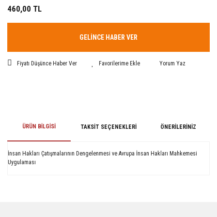
460,00 TL
GELİNCE HABER VER
Fiyatı Düşünce Haber Ver
Yorum Yaz
ÜRÜN BILGISI
TAKSIT SEÇENEKLERI
ÖNERILERINIZ
İnsan Hakları Çatışmalarının Dengelenmesi ve Avrupa İnsan Hakları Mahkemesi
Uygulaması
Bu ürünün fiyat bilgisi, resim, ürün açıklamalarında ve diğer konularda
yetersiz gördüğünüz noktaları öneri formunu kullanarak tarafımıza
iletebilirsiniz.
Görüş ve önerileriniz için teşekkür ederiz.