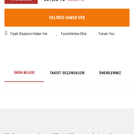
GELİNCE HABER VER
Fiyatı Düşünce Haber Ver
Yorum Yaz
ÜRÜN BILGISI
TAKSIT SEÇENEKLERI
ÖNERILERINIZ
Bu ürünün fiyat bilgisi, resim, ürün açıklamalarında ve diğer konularda
yetersiz gördüğünüz noktaları öneri formunu kullanarak tarafımıza
iletebilirsiniz.
Görüş ve önerileriniz için teşekkür ederiz.
Ürün resmi kalitesiz, bozuk veya görüntülenemiyor.