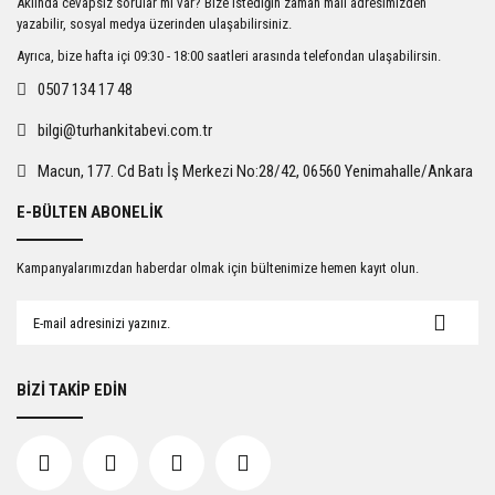
Aklında cevapsız sorular mı var? Bize istediğin zaman mail adresimizden
Ürün açıklamasında eksik bilgiler bulunuyor.
yazabilir, sosyal medya üzerinden ulaşabilirsiniz.
Ürün bilgilerinde hatalar bulunuyor.
Ayrıca, bize hafta içi 09:30 - 18:00 saatleri arasında telefondan ulaşabilirsin.
Ürün fiyatı diğer sitelerden daha pahalı.
0507 134 17 48
Bu ürüne benzer farklı alternatifler olmalı.
bilgi@turhankitabevi.com.tr
Macun, 177. Cd Batı İş Merkezi No:28/42, 06560 Yenimahalle/Ankara
E-BÜLTEN ABONELİK
Gönder
Kampanyalarımızdan haberdar olmak için bültenimize hemen kayıt olun.
BİZİ TAKİP EDİN