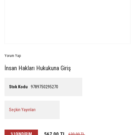
Yorum Yap
İnsan Hakları Hukukuna Giriş
Stok Kodu
9789750295270
Seçkin Yayınları
567,00 TL
%10
İNDİRİM
630,00 TL