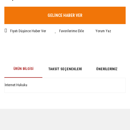
GELİNCE HABER VER
Fiyatı Düşünce Haber Ver
Yorum Yaz
ÜRÜN BILGISI
TAKSIT SEÇENEKLERI
ÖNERILERINIZ
İnternet Hukuku
Bu ürünün fiyat bilgisi, resim, ürün açıklamalarında ve diğer konularda
yetersiz gördüğünüz noktaları öneri formunu kullanarak tarafımıza
iletebilirsiniz.
Görüş ve önerileriniz için teşekkür ederiz.