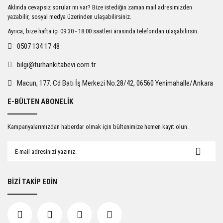
Ürün resmi kalitesiz, bozuk veya görüntülenemiyor.
Aklında cevapsız sorular mı var? Bize istediğin zaman mail adresimizden
Ürün açıklamasında eksik bilgiler bulunuyor.
yazabilir, sosyal medya üzerinden ulaşabilirsiniz.
Ürün bilgilerinde hatalar bulunuyor.
Ayrıca, bize hafta içi 09:30 - 18:00 saatleri arasında telefondan ulaşabilirsin.
Ürün fiyatı diğer sitelerden daha pahalı.
0507 134 17 48
Bu ürüne benzer farklı alternatifler olmalı.
bilgi@turhankitabevi.com.tr
Macun, 177. Cd Batı İş Merkezi No:28/42, 06560 Yenimahalle/Ankara
E-BÜLTEN ABONELİK
Gönder
Kampanyalarımızdan haberdar olmak için bültenimize hemen kayıt olun.
BİZİ TAKİP EDİN