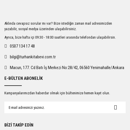
Görüş ve önerileriniz için teşekkür ederiz.
Ürün resmi kalitesiz, bozuk veya görüntülenemiyor.
Aklında cevapsız sorular mı var? Bize istediğin zaman mail adresimizden
Ürün açıklamasında eksik bilgiler bulunuyor.
yazabilir, sosyal medya üzerinden ulaşabilirsiniz.
Ürün bilgilerinde hatalar bulunuyor.
Ayrıca, bize hafta içi 09:30 - 18:00 saatleri arasında telefondan ulaşabilirsin.
Ürün fiyatı diğer sitelerden daha pahalı.
0507 134 17 48
Bu ürüne benzer farklı alternatifler olmalı.
bilgi@turhankitabevi.com.tr
Macun, 177. Cd Batı İş Merkezi No:28/42, 06560 Yenimahalle/Ankara
E-BÜLTEN ABONELİK
Gönder
Kampanyalarımızdan haberdar olmak için bültenimize hemen kayıt olun.
BİZİ TAKİP EDİN