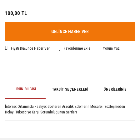
100,00 TL
GELİNCE HABER VER
Fiyatı Düşünce Haber Ver
Yorum Yaz
ÜRÜN BILGISI
TAKSIT SEÇENEKLERI
ÖNERILERINIZ
İnternet Ortamında Faaliyet Gösteren Aracılık Edenlerin Mesafeli Sözleşmeden
Dolayı Tüketiciye Karşı Sorumluluğunun Şartları
Bu ürünün fiyat bilgisi, resim, ürün açıklamalarında ve diğer konularda
yetersiz gördüğünüz noktaları öneri formunu kullanarak tarafımıza
iletebilirsiniz.