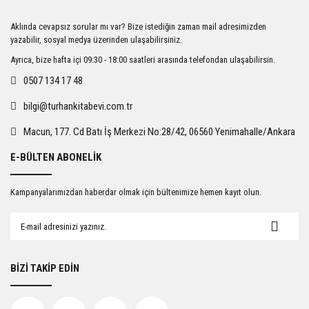
Ürün resmi kalitesiz, bozuk veya görüntülenemiyor.
Aklında cevapsız sorular mı var? Bize istediğin zaman mail adresimizden
Ürün açıklamasında eksik bilgiler bulunuyor.
yazabilir, sosyal medya üzerinden ulaşabilirsiniz.
Ürün bilgilerinde hatalar bulunuyor.
Ayrıca, bize hafta içi 09:30 - 18:00 saatleri arasında telefondan ulaşabilirsin.
Ürün fiyatı diğer sitelerden daha pahalı.
0507 134 17 48
Bu ürüne benzer farklı alternatifler olmalı.
bilgi@turhankitabevi.com.tr
Macun, 177. Cd Batı İş Merkezi No:28/42, 06560 Yenimahalle/Ankara
E-BÜLTEN ABONELİK
Gönder
Kampanyalarımızdan haberdar olmak için bültenimize hemen kayıt olun.
BİZİ TAKİP EDİN