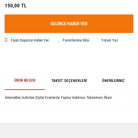
150,00 TL
GELİNCE HABER VER
Fiyatı Düşünce Haber Ver
Yorum Yaz
ÜRÜN BILGISI
TAKSIT SEÇENEKLERI
ÖNERILERINIZ
İnternetten İndirilen Dijital Eserlerde Yayma Hakkının Tükenmesi İlkesi
Bu ürünün fiyat bilgisi, resim, ürün açıklamalarında ve diğer konularda
yetersiz gördüğünüz noktaları öneri formunu kullanarak tarafımıza
iletebilirsiniz.
Görüş ve önerileriniz için teşekkür ederiz.