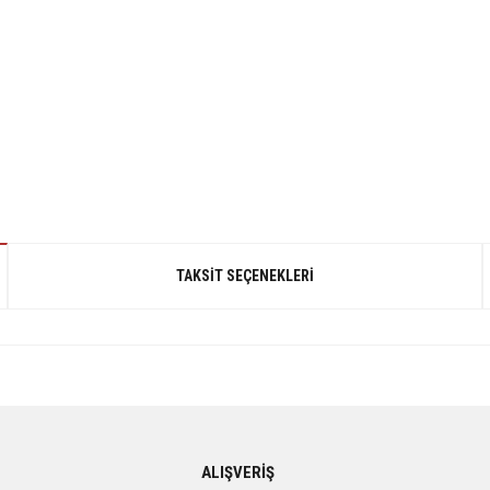
TAKSIT SEÇENEKLERI
gördüğünüz noktaları öneri formunu kullanarak tarafımıza iletebilirsiniz.
ALIŞVERİŞ