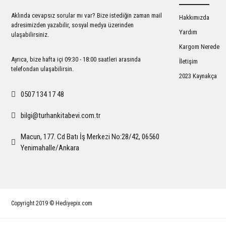
Ürün bilgilerinde hatalar bulunuyor.
Aklında cevapsız sorular mı var? Bize istediğin zaman mail
Hakkımızda
Ürün fiyatı diğer sitelerden daha pahalı.
adresimizden yazabilir, sosyal medya üzerinden
Yardım
ulaşabilirsiniz.
Bu ürüne benzer farklı alternatifler olmalı.
Kargom Nerede
Ayrıca, bize hafta içi 09:30 - 18:00 saatleri arasında
İletişim
telefondan ulaşabilirsin.
2023 Kaynakça
0507 134 17 48
bilgi@turhankitabevi.com.tr
Macun, 177. Cd Batı İş Merkezi No:28/42, 06560
Yenimahalle/Ankara
Copyright 2019 © Hediyepix.com