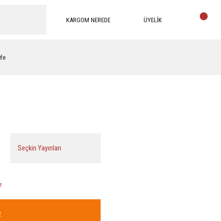
KARGOM NEREDE
ÜYELİK
efe
Seçkin Yayınları
L
R