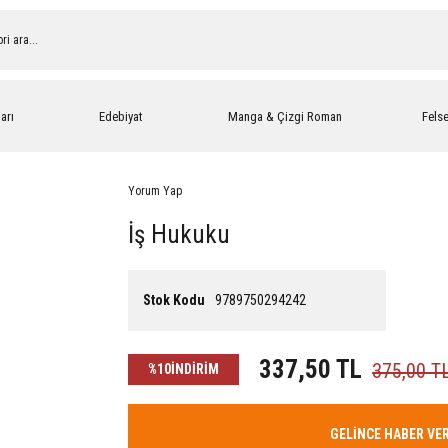
arı
Edebiyat
Manga & Çizgi Roman
Fels
Yorum Yap
İş Hukuku
Stok Kodu
9789750294242
337,50 TL
375,00 T
%10
İNDİRİM
GELİNCE HABER VE