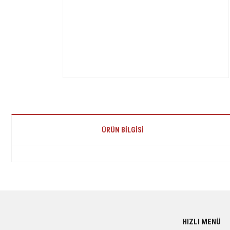
ÜRÜN BILGISI
Bu ürünün fiyat bilgisi, resim, ürün açıklamalarında ve diğer konularda yetersiz 
Görüş ve önerileriniz için teşekkür ederiz.
Ürün resmi kalitesiz, bozuk veya görüntülenemiyor.
HIZLI MENÜ
Ürün açıklamasında eksik bilgiler bulunuyor.