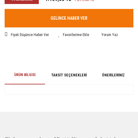
GELİNCE HABER VER
Fiyatı Düşünce Haber Ver
Yorum Yaz
ÜRÜN BILGISI
TAKSIT SEÇENEKLERI
ÖNERILERINIZ
Bu ürünün fiyat bilgisi, resim, ürün açıklamalarında ve diğer konularda
yetersiz gördüğünüz noktaları öneri formunu kullanarak tarafımıza
iletebilirsiniz.
Görüş ve önerileriniz için teşekkür ederiz.
Ürün resmi kalitesiz, bozuk veya görüntülenemiyor.