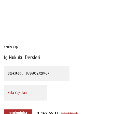
Yorum Yap
İş Hukuku Dersleri
Stok Kodu
9786052428467
Beta Yayınları
1.169,55 TL
%10
İNDİRİM
1.299,50 TL