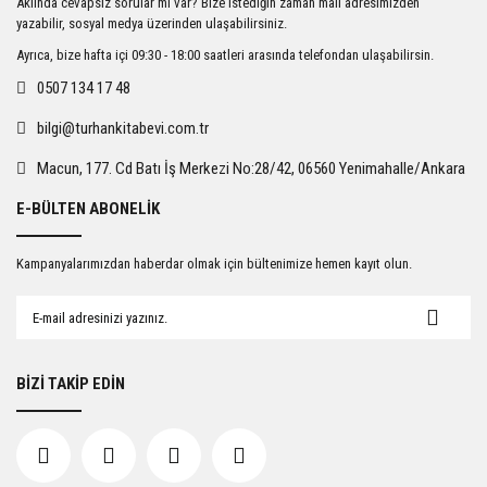
Aklında cevapsız sorular mı var? Bize istediğin zaman mail adresimizden
Ürün açıklamasında eksik bilgiler bulunuyor.
yazabilir, sosyal medya üzerinden ulaşabilirsiniz.
Ürün bilgilerinde hatalar bulunuyor.
Ayrıca, bize hafta içi 09:30 - 18:00 saatleri arasında telefondan ulaşabilirsin.
Ürün fiyatı diğer sitelerden daha pahalı.
0507 134 17 48
Bu ürüne benzer farklı alternatifler olmalı.
bilgi@turhankitabevi.com.tr
Macun, 177. Cd Batı İş Merkezi No:28/42, 06560 Yenimahalle/Ankara
E-BÜLTEN ABONELİK
Gönder
Kampanyalarımızdan haberdar olmak için bültenimize hemen kayıt olun.
BİZİ TAKİP EDİN