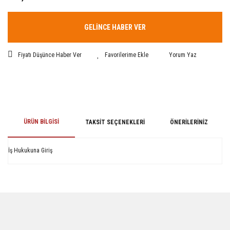
GELİNCE HABER VER
Fiyatı Düşünce Haber Ver
Yorum Yaz
ÜRÜN BILGISI
TAKSIT SEÇENEKLERI
ÖNERILERINIZ
İş Hukukuna Giriş
Bu ürünün fiyat bilgisi, resim, ürün açıklamalarında ve diğer konularda
yetersiz gördüğünüz noktaları öneri formunu kullanarak tarafımıza
iletebilirsiniz.
Görüş ve önerileriniz için teşekkür ederiz.