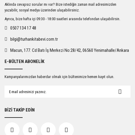
Ürün resmi kalitesiz, bozuk veya görüntülenemiyor.
Aklında cevapsız sorular mı var? Bize istediğin zaman mail adresimizden
Ürün açıklamasında eksik bilgiler bulunuyor.
yazabilir, sosyal medya üzerinden ulaşabilirsiniz.
Ürün bilgilerinde hatalar bulunuyor.
Ayrıca, bize hafta içi 09:30 - 18:00 saatleri arasında telefondan ulaşabilirsin.
Ürün fiyatı diğer sitelerden daha pahalı.
0507 134 17 48
Bu ürüne benzer farklı alternatifler olmalı.
bilgi@turhankitabevi.com.tr
Macun, 177. Cd Batı İş Merkezi No:28/42, 06560 Yenimahalle/Ankara
E-BÜLTEN ABONELİK
Gönder
Kampanyalarımızdan haberdar olmak için bültenimize hemen kayıt olun.
BİZİ TAKİP EDİN