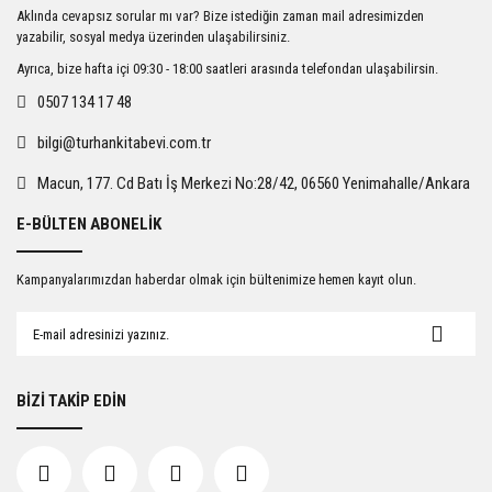
Ürün resmi kalitesiz, bozuk veya görüntülenemiyor.
Aklında cevapsız sorular mı var? Bize istediğin zaman mail adresimizden
Ürün açıklamasında eksik bilgiler bulunuyor.
yazabilir, sosyal medya üzerinden ulaşabilirsiniz.
Ürün bilgilerinde hatalar bulunuyor.
Ayrıca, bize hafta içi 09:30 - 18:00 saatleri arasında telefondan ulaşabilirsin.
Ürün fiyatı diğer sitelerden daha pahalı.
0507 134 17 48
Bu ürüne benzer farklı alternatifler olmalı.
bilgi@turhankitabevi.com.tr
Macun, 177. Cd Batı İş Merkezi No:28/42, 06560 Yenimahalle/Ankara
E-BÜLTEN ABONELİK
Gönder
Kampanyalarımızdan haberdar olmak için bültenimize hemen kayıt olun.
BİZİ TAKİP EDİN