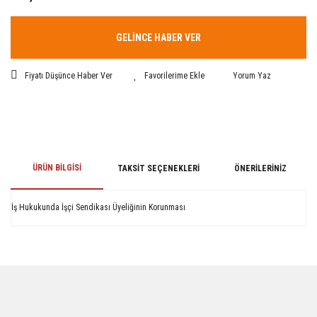
GELİNCE HABER VER
Fiyatı Düşünce Haber Ver
Yorum Yaz
ÜRÜN BILGISI
TAKSIT SEÇENEKLERI
ÖNERILERINIZ
İş Hukukunda İşçi Sendikası Üyeliğinin Korunması
Bu ürünün fiyat bilgisi, resim, ürün açıklamalarında ve diğer konularda
yetersiz gördüğünüz noktaları öneri formunu kullanarak tarafımıza
iletebilirsiniz.
Görüş ve önerileriniz için teşekkür ederiz.