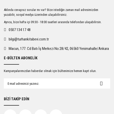
Ürün resmi kalitesiz, bozuk veya görüntülenemiyor.
Aklında cevapsız sorular mı var? Bize istediğin zaman mail adresimizden
Ürün açıklamasında eksik bilgiler bulunuyor.
yazabilir, sosyal medya üzerinden ulaşabilirsiniz.
Ürün bilgilerinde hatalar bulunuyor.
Ayrıca, bize hafta içi 09:30 - 18:00 saatleri arasında telefondan ulaşabilirsin.
Ürün fiyatı diğer sitelerden daha pahalı.
0507 134 17 48
Bu ürüne benzer farklı alternatifler olmalı.
bilgi@turhankitabevi.com.tr
Macun, 177. Cd Batı İş Merkezi No:28/42, 06560 Yenimahalle/Ankara
E-BÜLTEN ABONELİK
Gönder
Kampanyalarımızdan haberdar olmak için bültenimize hemen kayıt olun.
BİZİ TAKİP EDİN