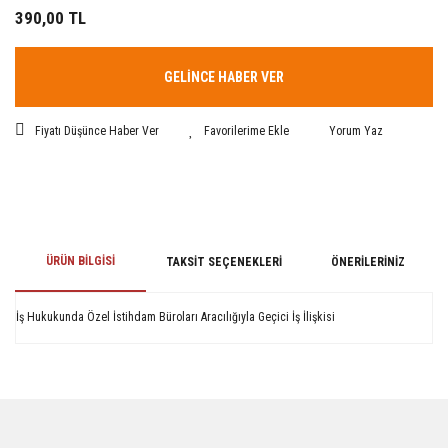
390,00 TL
GELİNCE HABER VER
Fiyatı Düşünce Haber Ver
Yorum Yaz
ÜRÜN BILGISI
TAKSIT SEÇENEKLERI
ÖNERILERINIZ
İş Hukukunda Özel İstihdam Büroları Aracılığıyla Geçici İş İlişkisi
Bu ürünün fiyat bilgisi, resim, ürün açıklamalarında ve diğer konularda
yetersiz gördüğünüz noktaları öneri formunu kullanarak tarafımıza
iletebilirsiniz.
Görüş ve önerileriniz için teşekkür ederiz.