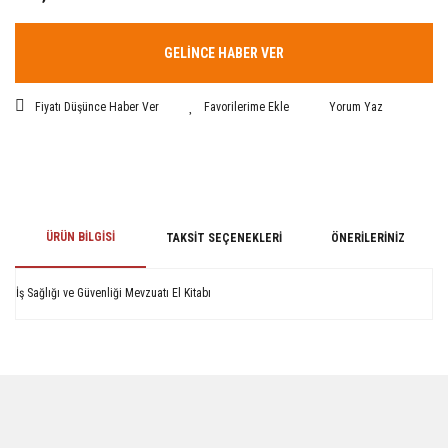
GELİNCE HABER VER
Fiyatı Düşünce Haber Ver
Yorum Yaz
ÜRÜN BILGISI
TAKSIT SEÇENEKLERI
ÖNERILERINIZ
İş Sağlığı ve Güvenliği Mevzuatı El Kitabı
Bu ürünün fiyat bilgisi, resim, ürün açıklamalarında ve diğer konularda
yetersiz gördüğünüz noktaları öneri formunu kullanarak tarafımıza
iletebilirsiniz.
Görüş ve önerileriniz için teşekkür ederiz.