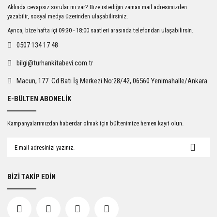
Ürün resmi kalitesiz, bozuk veya görüntülenemiyor.
Aklında cevapsız sorular mı var? Bize istediğin zaman mail adresimizden
Ürün açıklamasında eksik bilgiler bulunuyor.
yazabilir, sosyal medya üzerinden ulaşabilirsiniz.
Ürün bilgilerinde hatalar bulunuyor.
Ayrıca, bize hafta içi 09:30 - 18:00 saatleri arasında telefondan ulaşabilirsin.
Ürün fiyatı diğer sitelerden daha pahalı.
0507 134 17 48
Bu ürüne benzer farklı alternatifler olmalı.
bilgi@turhankitabevi.com.tr
Macun, 177. Cd Batı İş Merkezi No:28/42, 06560 Yenimahalle/Ankara
E-BÜLTEN ABONELİK
Gönder
Kampanyalarımızdan haberdar olmak için bültenimize hemen kayıt olun.
BİZİ TAKİP EDİN