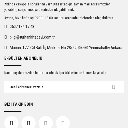
Ürün resmi kalitesiz, bozuk veya görüntülenemiyor.
Aklında cevapsız sorular mı var? Bize istediğin zaman mail adresimizden
Ürün açıklamasında eksik bilgiler bulunuyor.
yazabilir, sosyal medya üzerinden ulaşabilirsiniz.
Ürün bilgilerinde hatalar bulunuyor.
Ayrıca, bize hafta içi 09:30 - 18:00 saatleri arasında telefondan ulaşabilirsin.
Ürün fiyatı diğer sitelerden daha pahalı.
0507 134 17 48
Bu ürüne benzer farklı alternatifler olmalı.
bilgi@turhankitabevi.com.tr
Macun, 177. Cd Batı İş Merkezi No:28/42, 06560 Yenimahalle/Ankara
E-BÜLTEN ABONELİK
Gönder
Kampanyalarımızdan haberdar olmak için bültenimize hemen kayıt olun.
BİZİ TAKİP EDİN