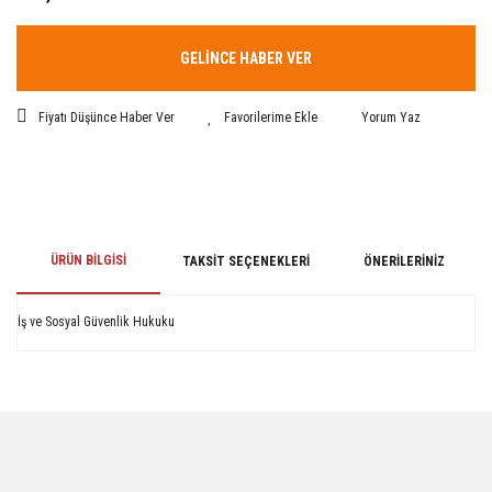
GELİNCE HABER VER
Fiyatı Düşünce Haber Ver
Yorum Yaz
ÜRÜN BILGISI
TAKSIT SEÇENEKLERI
ÖNERILERINIZ
İş ve Sosyal Güvenlik Hukuku
Bu ürünün fiyat bilgisi, resim, ürün açıklamalarında ve diğer konularda
yetersiz gördüğünüz noktaları öneri formunu kullanarak tarafımıza
iletebilirsiniz.
Görüş ve önerileriniz için teşekkür ederiz.