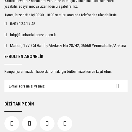
Aklında cevapsız sorular mı var? Bize istediğin zaman mail adresimizden
Ürün açıklamasında eksik bilgiler bulunuyor.
yazabilir, sosyal medya üzerinden ulaşabilirsiniz.
Ürün bilgilerinde hatalar bulunuyor.
Ayrıca, bize hafta içi 09:30 - 18:00 saatleri arasında telefondan ulaşabilirsin.
Ürün fiyatı diğer sitelerden daha pahalı.
0507 134 17 48
Bu ürüne benzer farklı alternatifler olmalı.
bilgi@turhankitabevi.com.tr
Macun, 177. Cd Batı İş Merkezi No:28/42, 06560 Yenimahalle/Ankara
E-BÜLTEN ABONELİK
Gönder
Kampanyalarımızdan haberdar olmak için bültenimize hemen kayıt olun.
BİZİ TAKİP EDİN