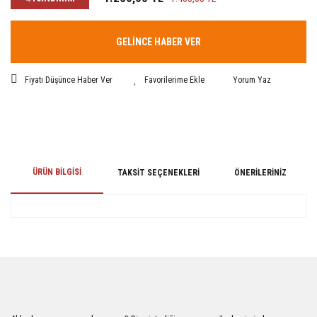
GELİNCE HABER VER
Fiyatı Düşünce Haber Ver
Yorum Yaz
ÜRÜN BILGISI
TAKSIT SEÇENEKLERI
ÖNERILERINIZ
Bu ürünün fiyat bilgisi, resim, ürün açıklamalarında ve diğer konularda
yetersiz gördüğünüz noktaları öneri formunu kullanarak tarafımıza
iletebilirsiniz.
Görüş ve önerileriniz için teşekkür ederiz.
Ürün resmi kalitesiz, bozuk veya görüntülenemiyor.