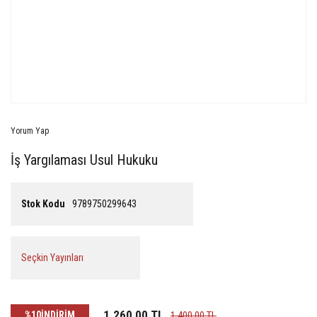
Yorum Yap
İş Yargılaması Usul Hukuku
Stok Kodu
9789750299643
Seçkin Yayınları
1.260,00 TL
%10
İNDİRİM
1.400,00 TL