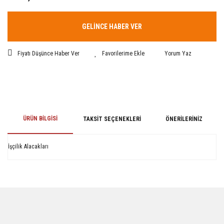
GELİNCE HABER VER
Fiyatı Düşünce Haber Ver
Yorum Yaz
ÜRÜN BILGISI
TAKSIT SEÇENEKLERI
ÖNERILERINIZ
İşçilik Alacakları
Bu ürünün fiyat bilgisi, resim, ürün açıklamalarında ve diğer konularda
yetersiz gördüğünüz noktaları öneri formunu kullanarak tarafımıza
iletebilirsiniz.
Görüş ve önerileriniz için teşekkür ederiz.