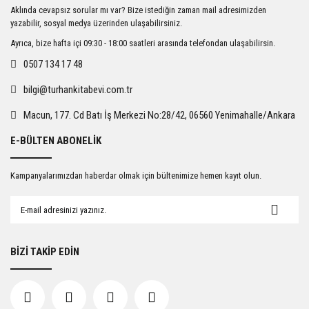
Ürün resmi kalitesiz, bozuk veya görüntülenemiyor.
Aklında cevapsız sorular mı var? Bize istediğin zaman mail adresimizden
Ürün açıklamasında eksik bilgiler bulunuyor.
yazabilir, sosyal medya üzerinden ulaşabilirsiniz.
Ürün bilgilerinde hatalar bulunuyor.
Ayrıca, bize hafta içi 09:30 - 18:00 saatleri arasında telefondan ulaşabilirsin.
Ürün fiyatı diğer sitelerden daha pahalı.
0507 134 17 48
Bu ürüne benzer farklı alternatifler olmalı.
bilgi@turhankitabevi.com.tr
Macun, 177. Cd Batı İş Merkezi No:28/42, 06560 Yenimahalle/Ankara
E-BÜLTEN ABONELİK
Gönder
Kampanyalarımızdan haberdar olmak için bültenimize hemen kayıt olun.
BİZİ TAKİP EDİN