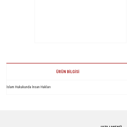
ÜRÜN BILGISI
İslam Hukukunda İnsan Hakları
Bu ürünün fiyat bilgisi, resim, ürün açıklamalarında ve diğer konularda yetersiz 
Görüş ve önerileriniz için teşekkür ederiz.
Ürün resmi kalitesiz, bozuk veya görüntülenemiyor.