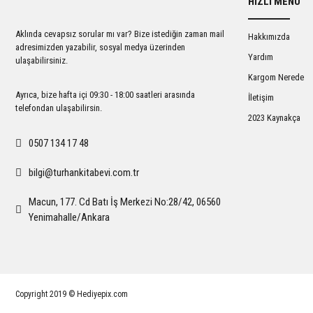
HIZLI MENÜ
Ürün açıklamasında eksik bilgiler bulunuyor.
Ürün bilgilerinde hatalar bulunuyor.
Aklında cevapsız sorular mı var? Bize istediğin zaman mail
Hakkımızda
Ürün fiyatı diğer sitelerden daha pahalı.
adresimizden yazabilir, sosyal medya üzerinden
Yardım
ulaşabilirsiniz.
Bu ürüne benzer farklı alternatifler olmalı.
Kargom Nerede
Ayrıca, bize hafta içi 09:30 - 18:00 saatleri arasında
İletişim
telefondan ulaşabilirsin.
2023 Kaynakça
0507 134 17 48
bilgi@turhankitabevi.com.tr
Macun, 177. Cd Batı İş Merkezi No:28/42, 06560
Yenimahalle/Ankara
Copyright 2019 © Hediyepix.com