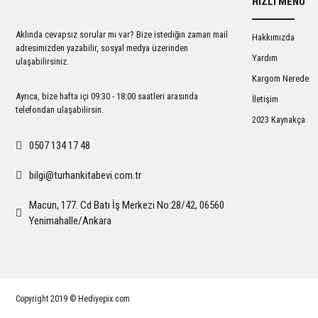
HIZLI MENÜ
Ürün açıklamasında eksik bilgiler bulunuyor.
Ürün bilgilerinde hatalar bulunuyor.
Aklında cevapsız sorular mı var? Bize istediğin zaman mail
Hakkımızda
Ürün fiyatı diğer sitelerden daha pahalı.
adresimizden yazabilir, sosyal medya üzerinden
Yardım
ulaşabilirsiniz.
Bu ürüne benzer farklı alternatifler olmalı.
Kargom Nerede
Ayrıca, bize hafta içi 09:30 - 18:00 saatleri arasında
İletişim
telefondan ulaşabilirsin.
2023 Kaynakça
0507 134 17 48
bilgi@turhankitabevi.com.tr
Macun, 177. Cd Batı İş Merkezi No:28/42, 06560
Yenimahalle/Ankara
Copyright 2019 © Hediyepix.com