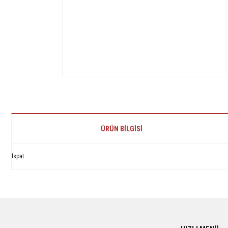
ÜRÜN BILGISI
İspat
Bu ürünün fiyat bilgisi, resim, ürün açıklamalarında ve diğer konularda yetersiz 
Görüş ve önerileriniz için teşekkür ederiz.
Ürün resmi kalitesiz, bozuk veya görüntülenemiyor.