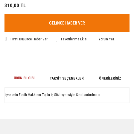
310,00 TL
GELİNCE HABER VER
Fiyatı Düşünce Haber Ver
Yorum Yaz
ÜRÜN BILGISI
TAKSIT SEÇENEKLERI
ÖNERILERINIZ
İşverenin Fesih Hakkının Toplu İş Sözleşmesiyle Sınırlandırılması
Bu ürünün fiyat bilgisi, resim, ürün açıklamalarında ve diğer konularda
yetersiz gördüğünüz noktaları öneri formunu kullanarak tarafımıza
iletebilirsiniz.
Görüş ve önerileriniz için teşekkür ederiz.