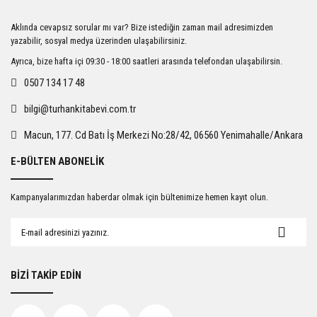
Ürün resmi kalitesiz, bozuk veya görüntülenemiyor.
Aklında cevapsız sorular mı var? Bize istediğin zaman mail adresimizden
Ürün açıklamasında eksik bilgiler bulunuyor.
yazabilir, sosyal medya üzerinden ulaşabilirsiniz.
Ürün bilgilerinde hatalar bulunuyor.
Ayrıca, bize hafta içi 09:30 - 18:00 saatleri arasında telefondan ulaşabilirsin.
Ürün fiyatı diğer sitelerden daha pahalı.
0507 134 17 48
Bu ürüne benzer farklı alternatifler olmalı.
bilgi@turhankitabevi.com.tr
Macun, 177. Cd Batı İş Merkezi No:28/42, 06560 Yenimahalle/Ankara
E-BÜLTEN ABONELİK
Gönder
Kampanyalarımızdan haberdar olmak için bültenimize hemen kayıt olun.
BİZİ TAKİP EDİN