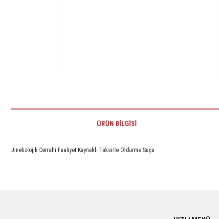
ÜRÜN BILGISI
Jinekolojik Cerrahi Faaliyet Kaynaklı Taksirle Öldürme Suçu
Bu ürünün fiyat bilgisi, resim, ürün açıklamalarında ve diğer konularda yetersiz 
Görüş ve önerileriniz için teşekkür ederiz.
Ürün resmi kalitesiz, bozuk veya görüntülenemiyor.