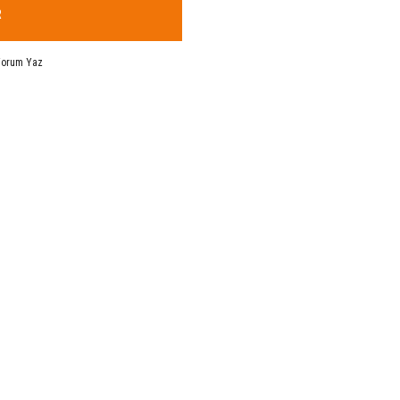
R
Yorum Yaz