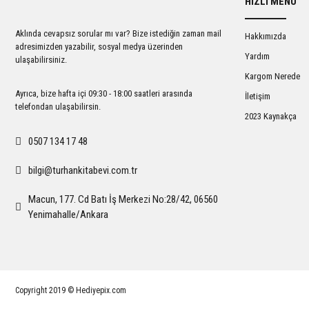
HIZLI MENÜ
Ürün açıklamasında eksik bilgiler bulunuyor.
Ürün bilgilerinde hatalar bulunuyor.
Aklında cevapsız sorular mı var? Bize istediğin zaman mail
Hakkımızda
Ürün fiyatı diğer sitelerden daha pahalı.
adresimizden yazabilir, sosyal medya üzerinden
Yardım
ulaşabilirsiniz.
Bu ürüne benzer farklı alternatifler olmalı.
Kargom Nerede
Ayrıca, bize hafta içi 09:30 - 18:00 saatleri arasında
İletişim
telefondan ulaşabilirsin.
2023 Kaynakça
0507 134 17 48
bilgi@turhankitabevi.com.tr
Macun, 177. Cd Batı İş Merkezi No:28/42, 06560
Yenimahalle/Ankara
Copyright 2019 © Hediyepix.com