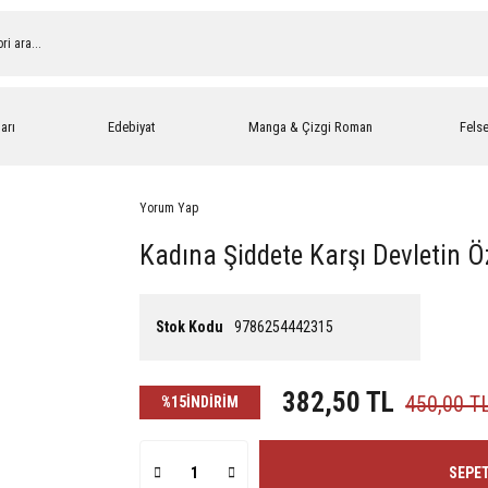
arı
Edebiyat
Manga & Çizgi Roman
Fels
Yorum Yap
Kadına Şiddete Karşı Devletin
Stok Kodu
9786254442315
382,50 TL
450,00 T
%15
İNDİRİM
SEPET