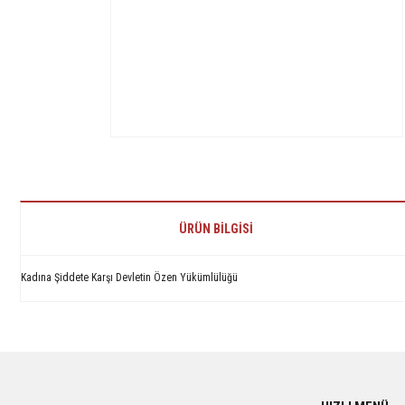
ÜRÜN BILGISI
Kadına Şiddete Karşı Devletin Özen Yükümlülüğü
Bu ürünün fiyat bilgisi, resim, ürün açıklamalarında ve diğer konularda yetersiz 
Görüş ve önerileriniz için teşekkür ederiz.
Ürün resmi kalitesiz, bozuk veya görüntülenemiyor.