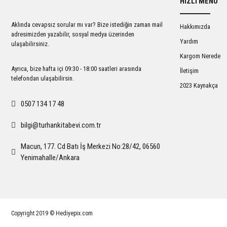
HIZLI MENÜ
Ürün açıklamasında eksik bilgiler bulunuyor.
Ürün bilgilerinde hatalar bulunuyor.
Aklında cevapsız sorular mı var? Bize istediğin zaman mail
Hakkımızda
Ürün fiyatı diğer sitelerden daha pahalı.
adresimizden yazabilir, sosyal medya üzerinden
Yardım
ulaşabilirsiniz.
Bu ürüne benzer farklı alternatifler olmalı.
Kargom Nerede
Ayrıca, bize hafta içi 09:30 - 18:00 saatleri arasında
İletişim
telefondan ulaşabilirsin.
2023 Kaynakça
0507 134 17 48
bilgi@turhankitabevi.com.tr
Macun, 177. Cd Batı İş Merkezi No:28/42, 06560
Yenimahalle/Ankara
Copyright 2019 © Hediyepix.com