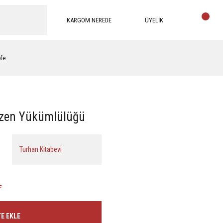
KARGOM NEREDE
ÜYELİK
efe
 Özen Yükümlülüğü
Turhan Kitabevi
L
E EKLE