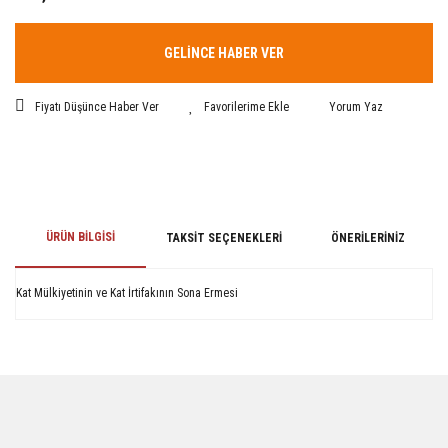
GELİNCE HABER VER
Fiyatı Düşünce Haber Ver
Yorum Yaz
ÜRÜN BILGISI
TAKSIT SEÇENEKLERI
ÖNERILERINIZ
Kat Mülkiyetinin ve Kat İrtifakının Sona Ermesi
Bu ürünün fiyat bilgisi, resim, ürün açıklamalarında ve diğer konularda
yetersiz gördüğünüz noktaları öneri formunu kullanarak tarafımıza
iletebilirsiniz.
Görüş ve önerileriniz için teşekkür ederiz.