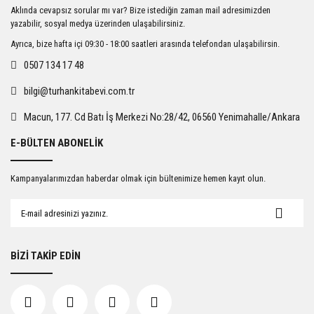
Ürün resmi kalitesiz, bozuk veya görüntülenemiyor.
Aklında cevapsız sorular mı var? Bize istediğin zaman mail adresimizden
Ürün açıklamasında eksik bilgiler bulunuyor.
yazabilir, sosyal medya üzerinden ulaşabilirsiniz.
Ürün bilgilerinde hatalar bulunuyor.
Ayrıca, bize hafta içi 09:30 - 18:00 saatleri arasında telefondan ulaşabilirsin.
Ürün fiyatı diğer sitelerden daha pahalı.
0507 134 17 48
Bu ürüne benzer farklı alternatifler olmalı.
bilgi@turhankitabevi.com.tr
Macun, 177. Cd Batı İş Merkezi No:28/42, 06560 Yenimahalle/Ankara
E-BÜLTEN ABONELİK
Gönder
Kampanyalarımızdan haberdar olmak için bültenimize hemen kayıt olun.
BİZİ TAKİP EDİN