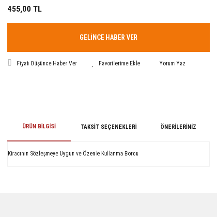
455,00 TL
GELİNCE HABER VER
Fiyatı Düşünce Haber Ver
Yorum Yaz
ÜRÜN BILGISI
TAKSIT SEÇENEKLERI
ÖNERILERINIZ
Kiracının Sözleşmeye Uygun ve Özenle Kullanma Borcu
Bu ürünün fiyat bilgisi, resim, ürün açıklamalarında ve diğer konularda
yetersiz gördüğünüz noktaları öneri formunu kullanarak tarafımıza
iletebilirsiniz.
Görüş ve önerileriniz için teşekkür ederiz.