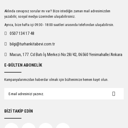
Ürün resmi kalitesiz, bozuk veya görüntülenemiyor.
Aklında cevapsız sorular mı var? Bize istediğin zaman mail adresimizden
Ürün açıklamasında eksik bilgiler bulunuyor.
yazabilir, sosyal medya üzerinden ulaşabilirsiniz.
Ürün bilgilerinde hatalar bulunuyor.
Ayrıca, bize hafta içi 09:30 - 18:00 saatleri arasında telefondan ulaşabilirsin.
Ürün fiyatı diğer sitelerden daha pahalı.
0507 134 17 48
Bu ürüne benzer farklı alternatifler olmalı.
bilgi@turhankitabevi.com.tr
Macun, 177. Cd Batı İş Merkezi No:28/42, 06560 Yenimahalle/Ankara
E-BÜLTEN ABONELİK
Gönder
Kampanyalarımızdan haberdar olmak için bültenimize hemen kayıt olun.
BİZİ TAKİP EDİN