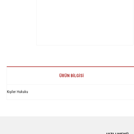
ÜRÜN BILGISI
Kişiler Hukuku
Bu ürünün fiyat bilgisi, resim, ürün açıklamalarında ve diğer konularda yetersiz 
Görüş ve önerileriniz için teşekkür ederiz.
Ürün resmi kalitesiz, bozuk veya görüntülenemiyor.