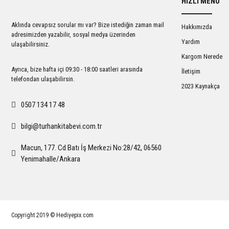
HIZLI MENÜ
Ürün açıklamasında eksik bilgiler bulunuyor.
Ürün bilgilerinde hatalar bulunuyor.
Aklında cevapsız sorular mı var? Bize istediğin zaman mail
Hakkımızda
Ürün fiyatı diğer sitelerden daha pahalı.
adresimizden yazabilir, sosyal medya üzerinden
Yardım
ulaşabilirsiniz.
Bu ürüne benzer farklı alternatifler olmalı.
Kargom Nerede
Ayrıca, bize hafta içi 09:30 - 18:00 saatleri arasında
İletişim
telefondan ulaşabilirsin.
2023 Kaynakça
0507 134 17 48
bilgi@turhankitabevi.com.tr
Macun, 177. Cd Batı İş Merkezi No:28/42, 06560
Yenimahalle/Ankara
Copyright 2019 © Hediyepix.com