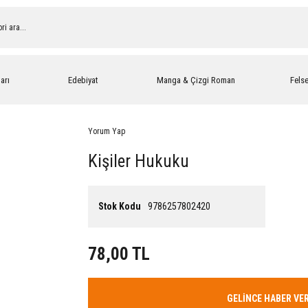
arı
Edebiyat
Manga & Çizgi Roman
Fels
Yorum Yap
Kişiler Hukuku
Stok Kodu
9786257802420
78,00 TL
GELİNCE HABER VE