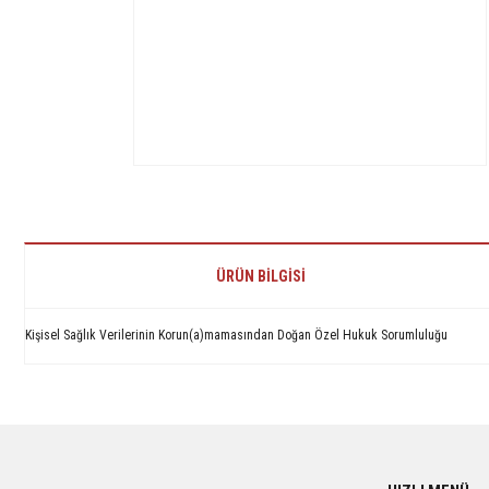
ÜRÜN BILGISI
Kişisel Sağlık Verilerinin Korun(a)mamasından Doğan Özel Hukuk Sorumluluğu
Bu ürünün fiyat bilgisi, resim, ürün açıklamalarında ve diğer konularda yetersiz 
Görüş ve önerileriniz için teşekkür ederiz.
Ürün resmi kalitesiz, bozuk veya görüntülenemiyor.