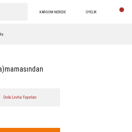
KARGOM NEREDE
ÜYELİK
efe
un(a)mamasından
u
Oniki Levha Yayınları