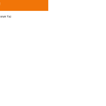
R
Yorum Yaz