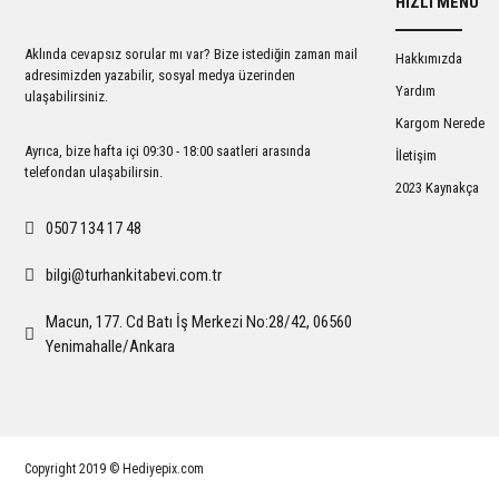
HIZLI MENÜ
Ürün açıklamasında eksik bilgiler bulunuyor.
Ürün bilgilerinde hatalar bulunuyor.
Aklında cevapsız sorular mı var? Bize istediğin zaman mail
Hakkımızda
Ürün fiyatı diğer sitelerden daha pahalı.
adresimizden yazabilir, sosyal medya üzerinden
Yardım
ulaşabilirsiniz.
Bu ürüne benzer farklı alternatifler olmalı.
Kargom Nerede
Ayrıca, bize hafta içi 09:30 - 18:00 saatleri arasında
İletişim
telefondan ulaşabilirsin.
2023 Kaynakça
0507 134 17 48
bilgi@turhankitabevi.com.tr
Macun, 177. Cd Batı İş Merkezi No:28/42, 06560
Yenimahalle/Ankara
Copyright 2019 © Hediyepix.com