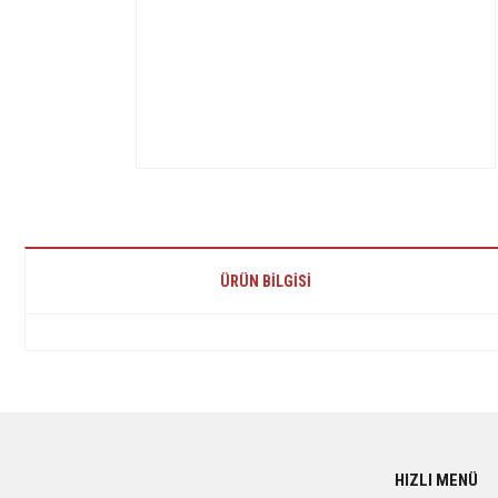
ÜRÜN BILGISI
Bu ürünün fiyat bilgisi, resim, ürün açıklamalarında ve diğer konularda yetersiz 
Görüş ve önerileriniz için teşekkür ederiz.
Ürün resmi kalitesiz, bozuk veya görüntülenemiyor.
HIZLI MENÜ
Ürün açıklamasında eksik bilgiler bulunuyor.