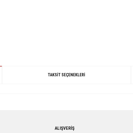
TAKSIT SEÇENEKLERI
gördüğünüz noktaları öneri formunu kullanarak tarafımıza iletebilirsiniz.
ALIŞVERİŞ