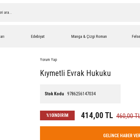
arı
Edebiyat
Manga & Çizgi Roman
Fels
Yorum Yap
Kıymetli Evrak Hukuku
Stok Kodu
9786256147034
414,00 TL
460,00 T
%10
İNDİRİM
GELİNCE HABER VE