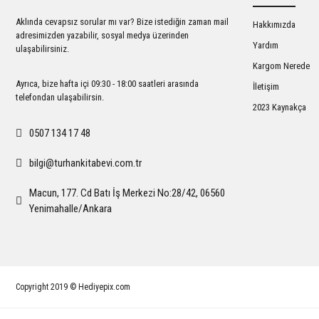
Ürün bilgilerinde hatalar bulunuyor.
Aklında cevapsız sorular mı var? Bize istediğin zaman mail
Hakkımızda
Ürün fiyatı diğer sitelerden daha pahalı.
adresimizden yazabilir, sosyal medya üzerinden
Yardım
ulaşabilirsiniz.
Bu ürüne benzer farklı alternatifler olmalı.
Kargom Nerede
Ayrıca, bize hafta içi 09:30 - 18:00 saatleri arasında
İletişim
telefondan ulaşabilirsin.
2023 Kaynakça
0507 134 17 48
bilgi@turhankitabevi.com.tr
Macun, 177. Cd Batı İş Merkezi No:28/42, 06560
Yenimahalle/Ankara
Copyright 2019 © Hediyepix.com