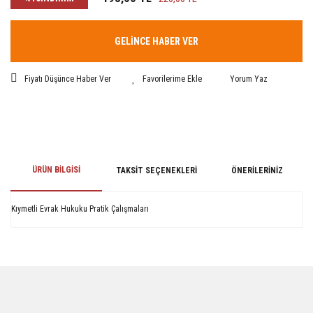
GELİNCE HABER VER
Fiyatı Düşünce Haber Ver
Yorum Yaz
ÜRÜN BILGISI
TAKSIT SEÇENEKLERI
ÖNERILERINIZ
Kıymetli Evrak Hukuku Pratik Çalışmaları
Bu ürünün fiyat bilgisi, resim, ürün açıklamalarında ve diğer konularda
yetersiz gördüğünüz noktaları öneri formunu kullanarak tarafımıza
iletebilirsiniz.
Görüş ve önerileriniz için teşekkür ederiz.