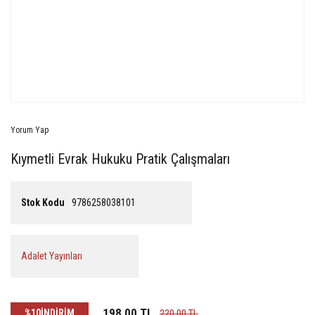
Yorum Yap
Kıymetli Evrak Hukuku Pratik Çalışmaları
Stok Kodu
9786258038101
Adalet Yayınları
198,00 TL
%10
İNDİRİM
220,00 TL