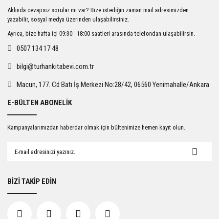
Ürün resmi kalitesiz, bozuk veya görüntülenemiyor.
Aklında cevapsız sorular mı var? Bize istediğin zaman mail adresimizden
Ürün açıklamasında eksik bilgiler bulunuyor.
yazabilir, sosyal medya üzerinden ulaşabilirsiniz.
Ürün bilgilerinde hatalar bulunuyor.
Ayrıca, bize hafta içi 09:30 - 18:00 saatleri arasında telefondan ulaşabilirsin.
Ürün fiyatı diğer sitelerden daha pahalı.
0507 134 17 48
Bu ürüne benzer farklı alternatifler olmalı.
bilgi@turhankitabevi.com.tr
Macun, 177. Cd Batı İş Merkezi No:28/42, 06560 Yenimahalle/Ankara
E-BÜLTEN ABONELİK
Gönder
Kampanyalarımızdan haberdar olmak için bültenimize hemen kayıt olun.
BİZİ TAKİP EDİN