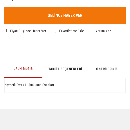
GELİNCE HABER VER
Fiyatı Düşünce Haber Ver
Yorum Yaz
ÜRÜN BILGISI
TAKSIT SEÇENEKLERI
ÖNERILERINIZ
Kıymetli Evrak Hukukunun Esasları
Bu ürünün fiyat bilgisi, resim, ürün açıklamalarında ve diğer konularda
yetersiz gördüğünüz noktaları öneri formunu kullanarak tarafımıza
iletebilirsiniz.
Görüş ve önerileriniz için teşekkür ederiz.