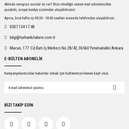
Ürün resmi kalitesiz, bozuk veya görüntülenemiyor.
Aklında cevapsız sorular mı var? Bize istediğin zaman mail adresimizden
Ürün açıklamasında eksik bilgiler bulunuyor.
yazabilir, sosyal medya üzerinden ulaşabilirsiniz.
Ürün bilgilerinde hatalar bulunuyor.
Ayrıca, bize hafta içi 09:30 - 18:00 saatleri arasında telefondan ulaşabilirsin.
Ürün fiyatı diğer sitelerden daha pahalı.
0507 134 17 48
Bu ürüne benzer farklı alternatifler olmalı.
bilgi@turhankitabevi.com.tr
Macun, 177. Cd Batı İş Merkezi No:28/42, 06560 Yenimahalle/Ankara
E-BÜLTEN ABONELİK
Gönder
Kampanyalarımızdan haberdar olmak için bültenimize hemen kayıt olun.
BİZİ TAKİP EDİN