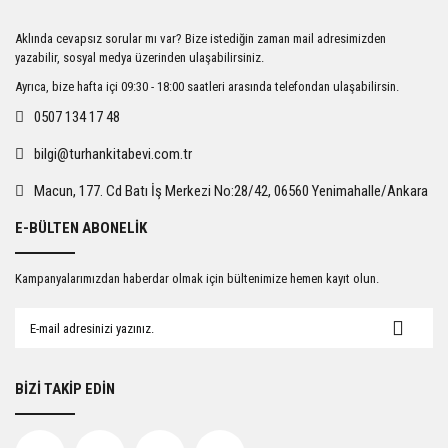
Ürün resmi kalitesiz, bozuk veya görüntülenemiyor.
Aklında cevapsız sorular mı var? Bize istediğin zaman mail adresimizden
Ürün açıklamasında eksik bilgiler bulunuyor.
yazabilir, sosyal medya üzerinden ulaşabilirsiniz.
Ürün bilgilerinde hatalar bulunuyor.
Ayrıca, bize hafta içi 09:30 - 18:00 saatleri arasında telefondan ulaşabilirsin.
Ürün fiyatı diğer sitelerden daha pahalı.
0507 134 17 48
Bu ürüne benzer farklı alternatifler olmalı.
bilgi@turhankitabevi.com.tr
Macun, 177. Cd Batı İş Merkezi No:28/42, 06560 Yenimahalle/Ankara
E-BÜLTEN ABONELİK
Gönder
Kampanyalarımızdan haberdar olmak için bültenimize hemen kayıt olun.
BİZİ TAKİP EDİN