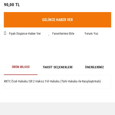
90,00 TL
GELİNCE HABER VER
Fiyatı Düşünce Haber Ver
Yorum Yaz
ÜRÜN BILGISI
TAKSIT SEÇENEKLERI
ÖNERILERINIZ
KKTC Özel Hukuku Cilt 2 Haksız Fiil Hukuku (Türk Hukuku ile Karşılaştırmalı)
Bu ürünün fiyat bilgisi, resim, ürün açıklamalarında ve diğer konularda
yetersiz gördüğünüz noktaları öneri formunu kullanarak tarafımıza
iletebilirsiniz.
Görüş ve önerileriniz için teşekkür ederiz.