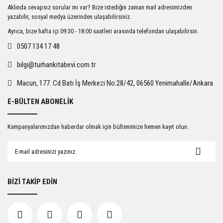
Ürün resmi kalitesiz, bozuk veya görüntülenemiyor.
Aklında cevapsız sorular mı var? Bize istediğin zaman mail adresimizden
Ürün açıklamasında eksik bilgiler bulunuyor.
yazabilir, sosyal medya üzerinden ulaşabilirsiniz.
Ürün bilgilerinde hatalar bulunuyor.
Ayrıca, bize hafta içi 09:30 - 18:00 saatleri arasında telefondan ulaşabilirsin.
Ürün fiyatı diğer sitelerden daha pahalı.
0507 134 17 48
Bu ürüne benzer farklı alternatifler olmalı.
bilgi@turhankitabevi.com.tr
Macun, 177. Cd Batı İş Merkezi No:28/42, 06560 Yenimahalle/Ankara
E-BÜLTEN ABONELİK
Gönder
Kampanyalarımızdan haberdar olmak için bültenimize hemen kayıt olun.
BİZİ TAKİP EDİN