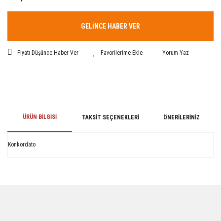
GELİNCE HABER VER
Fiyatı Düşünce Haber Ver
Yorum Yaz
ÜRÜN BILGISI
TAKSIT SEÇENEKLERI
ÖNERILERINIZ
Konkordato
Bu ürünün fiyat bilgisi, resim, ürün açıklamalarında ve diğer konularda
yetersiz gördüğünüz noktaları öneri formunu kullanarak tarafımıza
iletebilirsiniz.
Görüş ve önerileriniz için teşekkür ederiz.