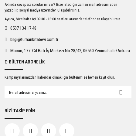
Ürün resmi kalitesiz, bozuk veya görüntülenemiyor.
Aklında cevapsız sorular mı var? Bize istediğin zaman mail adresimizden
Ürün açıklamasında eksik bilgiler bulunuyor.
yazabilir, sosyal medya üzerinden ulaşabilirsiniz.
Ürün bilgilerinde hatalar bulunuyor.
Ayrıca, bize hafta içi 09:30 - 18:00 saatleri arasında telefondan ulaşabilirsin.
Ürün fiyatı diğer sitelerden daha pahalı.
0507 134 17 48
Bu ürüne benzer farklı alternatifler olmalı.
bilgi@turhankitabevi.com.tr
Macun, 177. Cd Batı İş Merkezi No:28/42, 06560 Yenimahalle/Ankara
E-BÜLTEN ABONELİK
Gönder
Kampanyalarımızdan haberdar olmak için bültenimize hemen kayıt olun.
BİZİ TAKİP EDİN