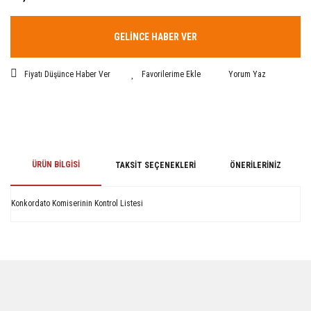
GELİNCE HABER VER
Fiyatı Düşünce Haber Ver
Yorum Yaz
ÜRÜN BILGISI
TAKSIT SEÇENEKLERI
ÖNERILERINIZ
Konkordato Komiserinin Kontrol Listesi
Bu ürünün fiyat bilgisi, resim, ürün açıklamalarında ve diğer konularda
yetersiz gördüğünüz noktaları öneri formunu kullanarak tarafımıza
iletebilirsiniz.
Görüş ve önerileriniz için teşekkür ederiz.