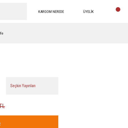
KARGOM NEREDE
ÜYELİK
efe
Seçkin Yayınları
 TL
R