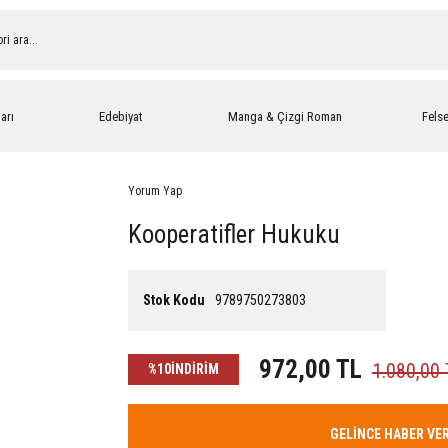
arı
Edebiyat
Manga & Çizgi Roman
Fels
Yorum Yap
Kooperatifler Hukuku
Stok Kodu
9789750273803
972,00 TL
1.080,00
%10
İNDİRİM
GELİNCE HABER VE