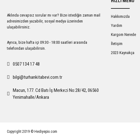
HIZLI MENÜ
Ürün açıklamasında eksik bilgiler bulunuyor.
Ürün bilgilerinde hatalar bulunuyor.
Aklında cevapsız sorular mı var? Bize istediğin zaman mail
Hakkımızda
Ürün fiyatı diğer sitelerden daha pahalı.
adresimizden yazabilir, sosyal medya üzerinden
Yardım
ulaşabilirsiniz.
Bu ürüne benzer farklı alternatifler olmalı.
Kargom Nerede
Ayrıca, bize hafta içi 09:30 - 18:00 saatleri arasında
İletişim
telefondan ulaşabilirsin.
2023 Kaynakça
0507 134 17 48
bilgi@turhankitabevi.com.tr
Macun, 177. Cd Batı İş Merkezi No:28/42, 06560
Yenimahalle/Ankara
Copyright 2019 © Hediyepix.com