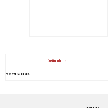
ÜRÜN BILGISI
Kooperatifler Hukuku
Bu ürünün fiyat bilgisi, resim, ürün açıklamalarında ve diğer konularda yetersiz 
Görüş ve önerileriniz için teşekkür ederiz.
Ürün resmi kalitesiz, bozuk veya görüntülenemiyor.