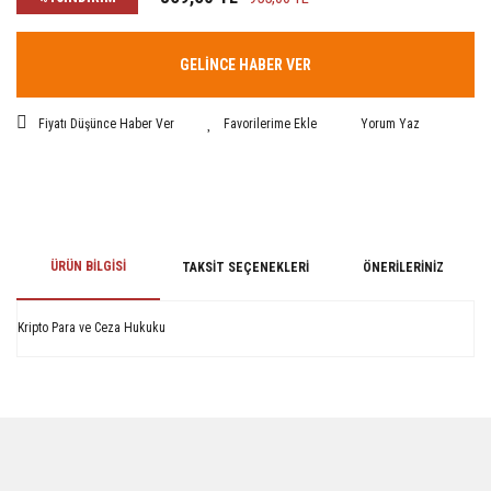
GELİNCE HABER VER
Fiyatı Düşünce Haber Ver
Yorum Yaz
ÜRÜN BILGISI
TAKSIT SEÇENEKLERI
ÖNERILERINIZ
Kripto Para ve Ceza Hukuku
Bu ürünün fiyat bilgisi, resim, ürün açıklamalarında ve diğer konularda
yetersiz gördüğünüz noktaları öneri formunu kullanarak tarafımıza
iletebilirsiniz.
Görüş ve önerileriniz için teşekkür ederiz.