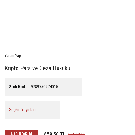
Yorum Yap
Kripto Para ve Ceza Hukuku
Stok Kodu
9789750274015
Seçkin Yayınları
859,50 TL
%10
İNDİRİM
955,00 TL