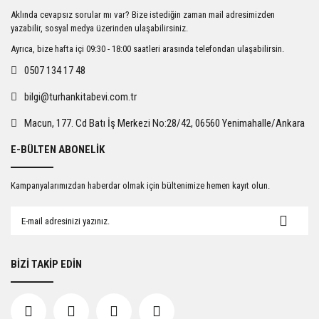
Ürün resmi kalitesiz, bozuk veya görüntülenemiyor.
Aklında cevapsız sorular mı var? Bize istediğin zaman mail adresimizden
Ürün açıklamasında eksik bilgiler bulunuyor.
yazabilir, sosyal medya üzerinden ulaşabilirsiniz.
Ürün bilgilerinde hatalar bulunuyor.
Ayrıca, bize hafta içi 09:30 - 18:00 saatleri arasında telefondan ulaşabilirsin.
Ürün fiyatı diğer sitelerden daha pahalı.
0507 134 17 48
Bu ürüne benzer farklı alternatifler olmalı.
bilgi@turhankitabevi.com.tr
Macun, 177. Cd Batı İş Merkezi No:28/42, 06560 Yenimahalle/Ankara
E-BÜLTEN ABONELİK
Gönder
Kampanyalarımızdan haberdar olmak için bültenimize hemen kayıt olun.
BİZİ TAKİP EDİN