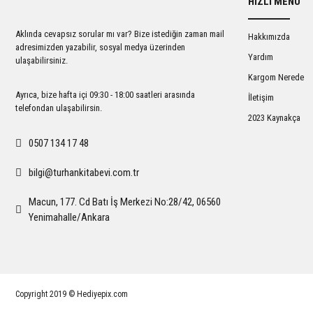
HIZLI MENÜ
Ürün açıklamasında eksik bilgiler bulunuyor.
Ürün bilgilerinde hatalar bulunuyor.
Aklında cevapsız sorular mı var? Bize istediğin zaman mail
Hakkımızda
Ürün fiyatı diğer sitelerden daha pahalı.
adresimizden yazabilir, sosyal medya üzerinden
Yardım
ulaşabilirsiniz.
Bu ürüne benzer farklı alternatifler olmalı.
Kargom Nerede
Ayrıca, bize hafta içi 09:30 - 18:00 saatleri arasında
İletişim
telefondan ulaşabilirsin.
2023 Kaynakça
0507 134 17 48
bilgi@turhankitabevi.com.tr
Macun, 177. Cd Batı İş Merkezi No:28/42, 06560
Yenimahalle/Ankara
Copyright 2019 © Hediyepix.com