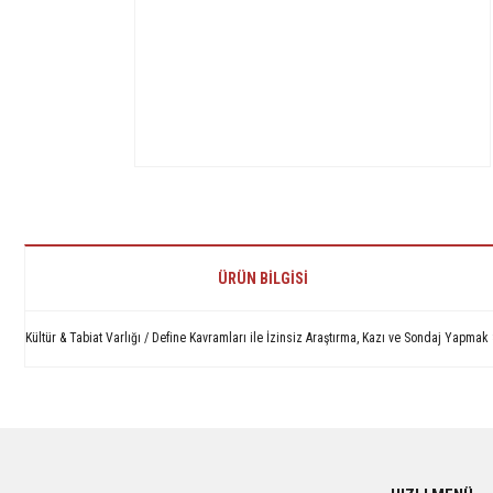
ÜRÜN BILGISI
Kültür & Tabiat Varlığı / Define Kavramları ile İzinsiz Araştırma, Kazı ve Sondaj Yapmak 
Bu ürünün fiyat bilgisi, resim, ürün açıklamalarında ve diğer konularda yetersiz 
Görüş ve önerileriniz için teşekkür ederiz.
Ürün resmi kalitesiz, bozuk veya görüntülenemiyor.