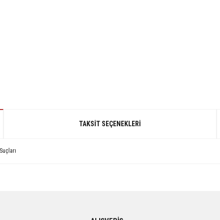
TAKSIT SEÇENEKLERI
Suçları
gördüğünüz noktaları öneri formunu kullanarak tarafımıza iletebilirsiniz.