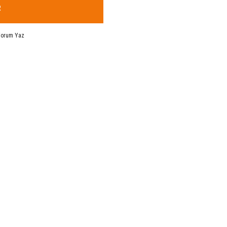
R
Yorum Yaz