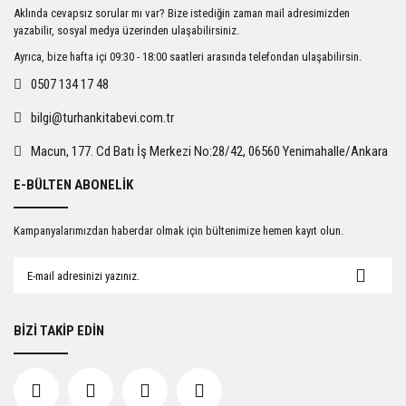
Ürün resmi kalitesiz, bozuk veya görüntülenemiyor.
Aklında cevapsız sorular mı var? Bize istediğin zaman mail adresimizden
Ürün açıklamasında eksik bilgiler bulunuyor.
yazabilir, sosyal medya üzerinden ulaşabilirsiniz.
Ürün bilgilerinde hatalar bulunuyor.
Ayrıca, bize hafta içi 09:30 - 18:00 saatleri arasında telefondan ulaşabilirsin.
Ürün fiyatı diğer sitelerden daha pahalı.
0507 134 17 48
Bu ürüne benzer farklı alternatifler olmalı.
bilgi@turhankitabevi.com.tr
Macun, 177. Cd Batı İş Merkezi No:28/42, 06560 Yenimahalle/Ankara
E-BÜLTEN ABONELİK
Gönder
Kampanyalarımızdan haberdar olmak için bültenimize hemen kayıt olun.
BİZİ TAKİP EDİN