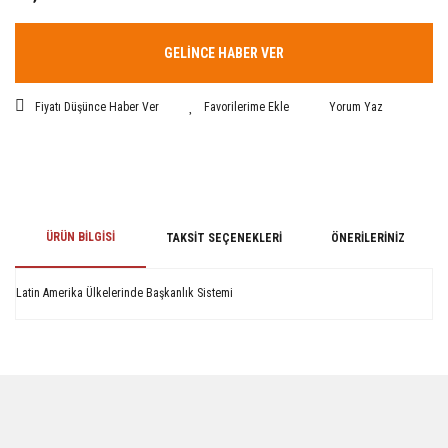
GELİNCE HABER VER
Fiyatı Düşünce Haber Ver
Yorum Yaz
ÜRÜN BILGISI
TAKSIT SEÇENEKLERI
ÖNERILERINIZ
Latin Amerika Ülkelerinde Başkanlık Sistemi
Bu ürünün fiyat bilgisi, resim, ürün açıklamalarında ve diğer konularda
yetersiz gördüğünüz noktaları öneri formunu kullanarak tarafımıza
iletebilirsiniz.
Görüş ve önerileriniz için teşekkür ederiz.