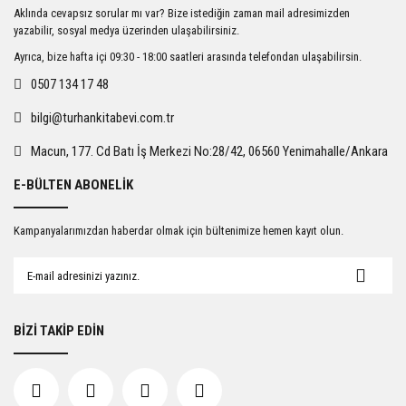
Ürün resmi kalitesiz, bozuk veya görüntülenemiyor.
Aklında cevapsız sorular mı var? Bize istediğin zaman mail adresimizden
Ürün açıklamasında eksik bilgiler bulunuyor.
yazabilir, sosyal medya üzerinden ulaşabilirsiniz.
Ürün bilgilerinde hatalar bulunuyor.
Ayrıca, bize hafta içi 09:30 - 18:00 saatleri arasında telefondan ulaşabilirsin.
Ürün fiyatı diğer sitelerden daha pahalı.
0507 134 17 48
Bu ürüne benzer farklı alternatifler olmalı.
bilgi@turhankitabevi.com.tr
Macun, 177. Cd Batı İş Merkezi No:28/42, 06560 Yenimahalle/Ankara
E-BÜLTEN ABONELİK
Gönder
Kampanyalarımızdan haberdar olmak için bültenimize hemen kayıt olun.
BİZİ TAKİP EDİN