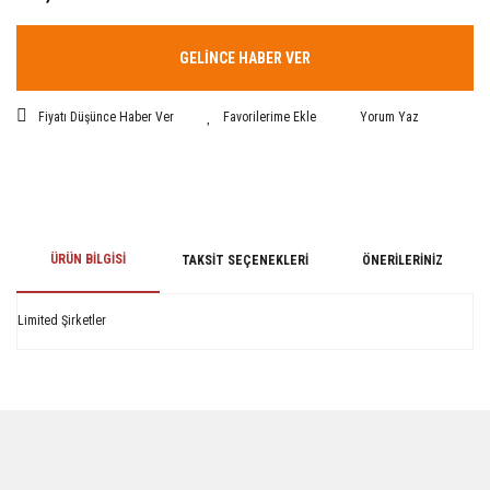
GELİNCE HABER VER
Fiyatı Düşünce Haber Ver
Yorum Yaz
ÜRÜN BILGISI
TAKSIT SEÇENEKLERI
ÖNERILERINIZ
Limited Şirketler
Bu ürünün fiyat bilgisi, resim, ürün açıklamalarında ve diğer konularda
yetersiz gördüğünüz noktaları öneri formunu kullanarak tarafımıza
iletebilirsiniz.
Görüş ve önerileriniz için teşekkür ederiz.