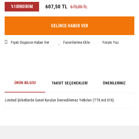
607,50 TL
%10
İNDİRİM
675,00 TL
GELİNCE HABER VER
Fiyatı Düşünce Haber Ver
Yorum Yaz
ÜRÜN BILGISI
TAKSIT SEÇENEKLERI
ÖNERILERINIZ
Limited Şirketlerde Genel Kurulun Devredilemez Yetkileri (TTK.md.616)
Bu ürünün fiyat bilgisi, resim, ürün açıklamalarında ve diğer konularda
yetersiz gördüğünüz noktaları öneri formunu kullanarak tarafımıza
iletebilirsiniz.
Görüş ve önerileriniz için teşekkür ederiz.