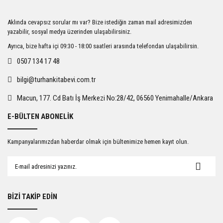
Ürün resmi kalitesiz, bozuk veya görüntülenemiyor.
Aklında cevapsız sorular mı var? Bize istediğin zaman mail adresimizden
Ürün açıklamasında eksik bilgiler bulunuyor.
yazabilir, sosyal medya üzerinden ulaşabilirsiniz.
Ürün bilgilerinde hatalar bulunuyor.
Ayrıca, bize hafta içi 09:30 - 18:00 saatleri arasında telefondan ulaşabilirsin.
Ürün fiyatı diğer sitelerden daha pahalı.
0507 134 17 48
Bu ürüne benzer farklı alternatifler olmalı.
bilgi@turhankitabevi.com.tr
Macun, 177. Cd Batı İş Merkezi No:28/42, 06560 Yenimahalle/Ankara
E-BÜLTEN ABONELİK
Gönder
Kampanyalarımızdan haberdar olmak için bültenimize hemen kayıt olun.
BİZİ TAKİP EDİN