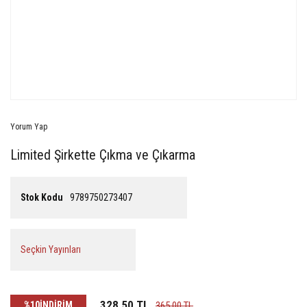
Yorum Yap
Limited Şirkette Çıkma ve Çıkarma
Stok Kodu
9789750273407
Seçkin Yayınları
328,50 TL
%10
İNDİRİM
365,00 TL