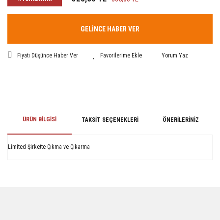
GELİNCE HABER VER
Fiyatı Düşünce Haber Ver
Yorum Yaz
ÜRÜN BILGISI
TAKSIT SEÇENEKLERI
ÖNERILERINIZ
Limited Şirkette Çıkma ve Çıkarma
Bu ürünün fiyat bilgisi, resim, ürün açıklamalarında ve diğer konularda
yetersiz gördüğünüz noktaları öneri formunu kullanarak tarafımıza
iletebilirsiniz.
Görüş ve önerileriniz için teşekkür ederiz.