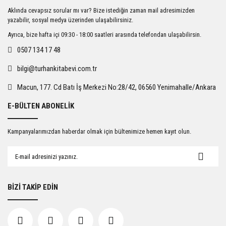
Ürün resmi kalitesiz, bozuk veya görüntülenemiyor.
Aklında cevapsız sorular mı var? Bize istediğin zaman mail adresimizden
Ürün açıklamasında eksik bilgiler bulunuyor.
yazabilir, sosyal medya üzerinden ulaşabilirsiniz.
Ürün bilgilerinde hatalar bulunuyor.
Ayrıca, bize hafta içi 09:30 - 18:00 saatleri arasında telefondan ulaşabilirsin.
Ürün fiyatı diğer sitelerden daha pahalı.
0507 134 17 48
Bu ürüne benzer farklı alternatifler olmalı.
bilgi@turhankitabevi.com.tr
Macun, 177. Cd Batı İş Merkezi No:28/42, 06560 Yenimahalle/Ankara
E-BÜLTEN ABONELİK
Gönder
Kampanyalarımızdan haberdar olmak için bültenimize hemen kayıt olun.
BİZİ TAKİP EDİN