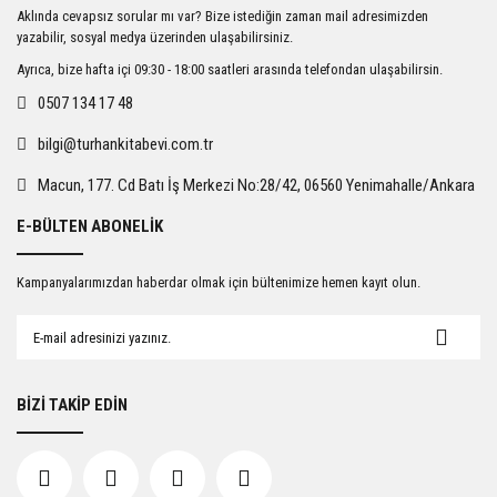
Ürün resmi kalitesiz, bozuk veya görüntülenemiyor.
Aklında cevapsız sorular mı var? Bize istediğin zaman mail adresimizden
Ürün açıklamasında eksik bilgiler bulunuyor.
yazabilir, sosyal medya üzerinden ulaşabilirsiniz.
Ürün bilgilerinde hatalar bulunuyor.
Ayrıca, bize hafta içi 09:30 - 18:00 saatleri arasında telefondan ulaşabilirsin.
Ürün fiyatı diğer sitelerden daha pahalı.
0507 134 17 48
Bu ürüne benzer farklı alternatifler olmalı.
bilgi@turhankitabevi.com.tr
Macun, 177. Cd Batı İş Merkezi No:28/42, 06560 Yenimahalle/Ankara
E-BÜLTEN ABONELİK
Gönder
Kampanyalarımızdan haberdar olmak için bültenimize hemen kayıt olun.
BİZİ TAKİP EDİN