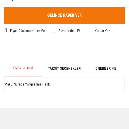
GELİNCE HABER VER
Fiyatı Düşünce Haber Ver
Yorum Yaz
ÜRÜN BILGISI
TAKSIT SEÇENEKLERI
ÖNERILERINIZ
Makul Sürede Yargılanma Hakkı
Bu ürünün fiyat bilgisi, resim, ürün açıklamalarında ve diğer konularda
yetersiz gördüğünüz noktaları öneri formunu kullanarak tarafımıza
iletebilirsiniz.
Görüş ve önerileriniz için teşekkür ederiz.