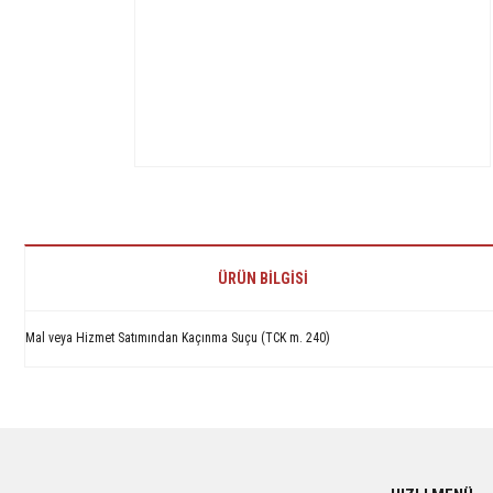
ÜRÜN BILGISI
Mal veya Hizmet Satımından Kaçınma Suçu (TCK m. 240)
Bu ürünün fiyat bilgisi, resim, ürün açıklamalarında ve diğer konularda yetersiz 
Görüş ve önerileriniz için teşekkür ederiz.
Ürün resmi kalitesiz, bozuk veya görüntülenemiyor.