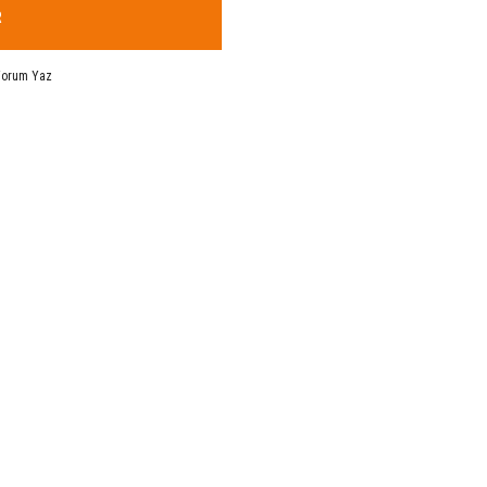
R
Yorum Yaz