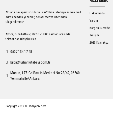
HIZLI MENÜ
Ürün açıklamasında eksik bilgiler bulunuyor.
Ürün bilgilerinde hatalar bulunuyor.
Aklında cevapsız sorular mı var? Bize istediğin zaman mail
Hakkımızda
Ürün fiyatı diğer sitelerden daha pahalı.
adresimizden yazabilir, sosyal medya üzerinden
Yardım
ulaşabilirsiniz.
Bu ürüne benzer farklı alternatifler olmalı.
Kargom Nerede
Ayrıca, bize hafta içi 09:30 - 18:00 saatleri arasında
İletişim
telefondan ulaşabilirsin.
2023 Kaynakça
0507 134 17 48
bilgi@turhankitabevi.com.tr
Macun, 177. Cd Batı İş Merkezi No:28/42, 06560
Yenimahalle/Ankara
Copyright 2019 © Hediyepix.com