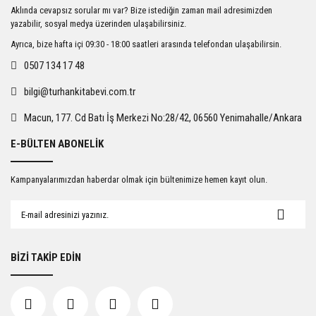
Ürün resmi kalitesiz, bozuk veya görüntülenemiyor.
Aklında cevapsız sorular mı var? Bize istediğin zaman mail adresimizden
Ürün açıklamasında eksik bilgiler bulunuyor.
yazabilir, sosyal medya üzerinden ulaşabilirsiniz.
Ürün bilgilerinde hatalar bulunuyor.
Ayrıca, bize hafta içi 09:30 - 18:00 saatleri arasında telefondan ulaşabilirsin.
Ürün fiyatı diğer sitelerden daha pahalı.
0507 134 17 48
Bu ürüne benzer farklı alternatifler olmalı.
bilgi@turhankitabevi.com.tr
Macun, 177. Cd Batı İş Merkezi No:28/42, 06560 Yenimahalle/Ankara
E-BÜLTEN ABONELİK
Gönder
Kampanyalarımızdan haberdar olmak için bültenimize hemen kayıt olun.
BİZİ TAKİP EDİN