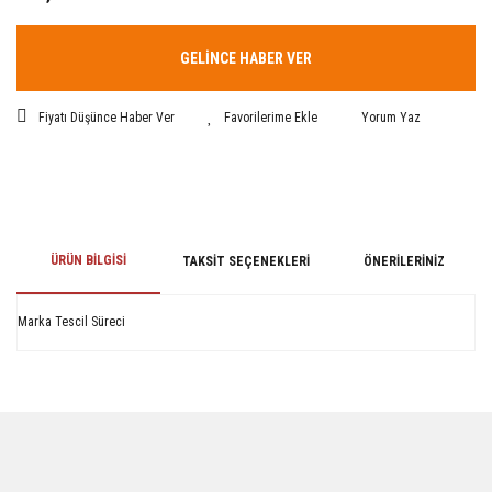
GELİNCE HABER VER
Fiyatı Düşünce Haber Ver
Yorum Yaz
ÜRÜN BILGISI
TAKSIT SEÇENEKLERI
ÖNERILERINIZ
Marka Tescil Süreci
Bu ürünün fiyat bilgisi, resim, ürün açıklamalarında ve diğer konularda
yetersiz gördüğünüz noktaları öneri formunu kullanarak tarafımıza
iletebilirsiniz.
Görüş ve önerileriniz için teşekkür ederiz.