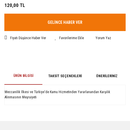
120,00 TL
GELİNCE HABER VER
Fiyatı Düşünce Haber Ver
Yorum Yaz
ÜRÜN BILGISI
TAKSIT SEÇENEKLERI
ÖNERILERINIZ
Meccanilik İlkesi ve Türkiye'de Kamu Hizmetinden Yararlanandan Karşılık
Alınmasının Meşruiyeti
Bu ürünün fiyat bilgisi, resim, ürün açıklamalarında ve diğer konularda
yetersiz gördüğünüz noktaları öneri formunu kullanarak tarafımıza
iletebilirsiniz.
Görüş ve önerileriniz için teşekkür ederiz.