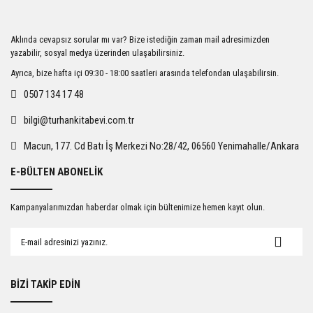
Ürün resmi kalitesiz, bozuk veya görüntülenemiyor.
Aklında cevapsız sorular mı var? Bize istediğin zaman mail adresimizden
Ürün açıklamasında eksik bilgiler bulunuyor.
yazabilir, sosyal medya üzerinden ulaşabilirsiniz.
Ürün bilgilerinde hatalar bulunuyor.
Ayrıca, bize hafta içi 09:30 - 18:00 saatleri arasında telefondan ulaşabilirsin.
Ürün fiyatı diğer sitelerden daha pahalı.
0507 134 17 48
Bu ürüne benzer farklı alternatifler olmalı.
bilgi@turhankitabevi.com.tr
Macun, 177. Cd Batı İş Merkezi No:28/42, 06560 Yenimahalle/Ankara
E-BÜLTEN ABONELİK
Gönder
Kampanyalarımızdan haberdar olmak için bültenimize hemen kayıt olun.
BİZİ TAKİP EDİN