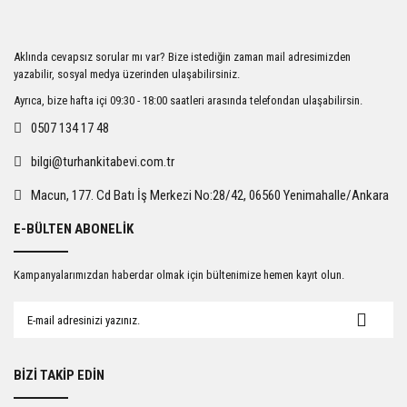
Ürün resmi kalitesiz, bozuk veya görüntülenemiyor.
Aklında cevapsız sorular mı var? Bize istediğin zaman mail adresimizden
Ürün açıklamasında eksik bilgiler bulunuyor.
yazabilir, sosyal medya üzerinden ulaşabilirsiniz.
Ürün bilgilerinde hatalar bulunuyor.
Ayrıca, bize hafta içi 09:30 - 18:00 saatleri arasında telefondan ulaşabilirsin.
Ürün fiyatı diğer sitelerden daha pahalı.
0507 134 17 48
Bu ürüne benzer farklı alternatifler olmalı.
bilgi@turhankitabevi.com.tr
Macun, 177. Cd Batı İş Merkezi No:28/42, 06560 Yenimahalle/Ankara
E-BÜLTEN ABONELİK
Gönder
Kampanyalarımızdan haberdar olmak için bültenimize hemen kayıt olun.
BİZİ TAKİP EDİN