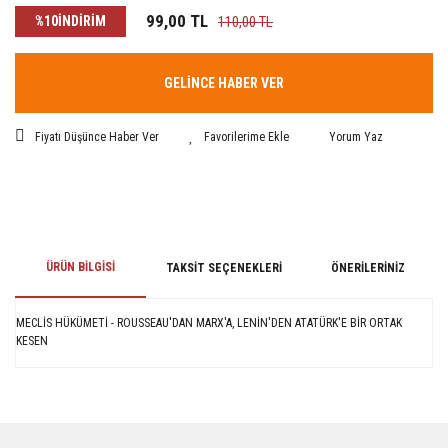
99,00 TL
%10
İNDİRİM
110,00 TL
GELİNCE HABER VER
Fiyatı Düşünce Haber Ver
Yorum Yaz
ÜRÜN BILGISI
TAKSIT SEÇENEKLERI
ÖNERILERINIZ
MECLİS HÜKÜMETİ - ROUSSEAU'DAN MARX'A, LENİN'DEN ATATÜRK'E BİR ORTAK
KESEN
Bu ürünün fiyat bilgisi, resim, ürün açıklamalarında ve diğer konularda
yetersiz gördüğünüz noktaları öneri formunu kullanarak tarafımıza
iletebilirsiniz.
Görüş ve önerileriniz için teşekkür ederiz.