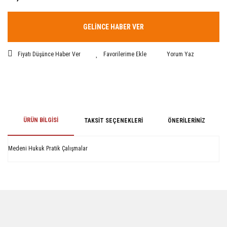
GELİNCE HABER VER
Fiyatı Düşünce Haber Ver
Yorum Yaz
ÜRÜN BILGISI
TAKSIT SEÇENEKLERI
ÖNERILERINIZ
Medeni Hukuk Pratik Çalışmalar
Bu ürünün fiyat bilgisi, resim, ürün açıklamalarında ve diğer konularda
yetersiz gördüğünüz noktaları öneri formunu kullanarak tarafımıza
iletebilirsiniz.
Görüş ve önerileriniz için teşekkür ederiz.