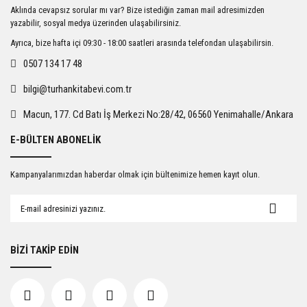
Ürün resmi kalitesiz, bozuk veya görüntülenemiyor.
Aklında cevapsız sorular mı var? Bize istediğin zaman mail adresimizden
Ürün açıklamasında eksik bilgiler bulunuyor.
yazabilir, sosyal medya üzerinden ulaşabilirsiniz.
Ürün bilgilerinde hatalar bulunuyor.
Ayrıca, bize hafta içi 09:30 - 18:00 saatleri arasında telefondan ulaşabilirsin.
Ürün fiyatı diğer sitelerden daha pahalı.
0507 134 17 48
Bu ürüne benzer farklı alternatifler olmalı.
bilgi@turhankitabevi.com.tr
Macun, 177. Cd Batı İş Merkezi No:28/42, 06560 Yenimahalle/Ankara
E-BÜLTEN ABONELİK
Gönder
Kampanyalarımızdan haberdar olmak için bültenimize hemen kayıt olun.
BİZİ TAKİP EDİN