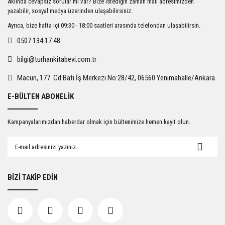
Aklında cevapsız sorular mı var? Bize istediğin zaman mail adresimizden
Ürün açıklamasında eksik bilgiler bulunuyor.
yazabilir, sosyal medya üzerinden ulaşabilirsiniz.
Ürün bilgilerinde hatalar bulunuyor.
Ayrıca, bize hafta içi 09:30 - 18:00 saatleri arasında telefondan ulaşabilirsin.
Ürün fiyatı diğer sitelerden daha pahalı.
0507 134 17 48
Bu ürüne benzer farklı alternatifler olmalı.
bilgi@turhankitabevi.com.tr
Macun, 177. Cd Batı İş Merkezi No:28/42, 06560 Yenimahalle/Ankara
E-BÜLTEN ABONELİK
Gönder
Kampanyalarımızdan haberdar olmak için bültenimize hemen kayıt olun.
BİZİ TAKİP EDİN