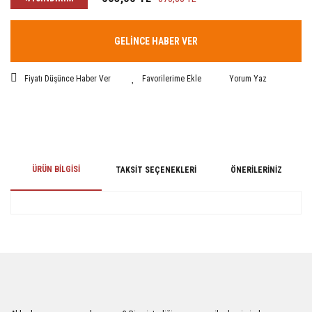
GELİNCE HABER VER
Fiyatı Düşünce Haber Ver
Yorum Yaz
ÜRÜN BILGISI
TAKSIT SEÇENEKLERI
ÖNERILERINIZ
Bu ürünün fiyat bilgisi, resim, ürün açıklamalarında ve diğer konularda
yetersiz gördüğünüz noktaları öneri formunu kullanarak tarafımıza
iletebilirsiniz.
Görüş ve önerileriniz için teşekkür ederiz.
Ürün resmi kalitesiz, bozuk veya görüntülenemiyor.