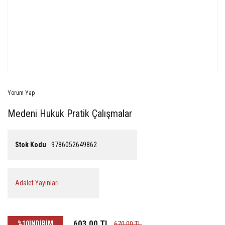
Yorum Yap
Medeni Hukuk Pratik Çalışmalar
Stok Kodu
9786052649862
Adalet Yayınları
603,00 TL
%10
İNDİRİM
670,00 TL