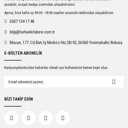
Ürün açıklamasında eksik bilgiler bulunuyor.
yazabilir, sosyal medya üzerinden ulaşabilirsiniz.
Ürün bilgilerinde hatalar bulunuyor.
Ayrıca, bize hafta içi 09:30 - 18:00 saatleri arasında telefondan ulaşabilirsin.
Ürün fiyatı diğer sitelerden daha pahalı.
0507 134 17 48
Bu ürüne benzer farklı alternatifler olmalı.
bilgi@turhankitabevi.com.tr
Macun, 177. Cd Batı İş Merkezi No:28/42, 06560 Yenimahalle/Ankara
E-BÜLTEN ABONELİK
Gönder
Kampanyalarımızdan haberdar olmak için bültenimize hemen kayıt olun.
BİZİ TAKİP EDİN