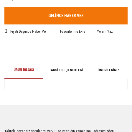
GELİNCE HABER VER
Fiyatı Düşünce Haber Ver
Yorum Yaz
ÜRÜN BILGISI
TAKSIT SEÇENEKLERI
ÖNERILERINIZ
Bu ürünün fiyat bilgisi, resim, ürün açıklamalarında ve diğer konularda
yetersiz gördüğünüz noktaları öneri formunu kullanarak tarafımıza
iletebilirsiniz.
Görüş ve önerileriniz için teşekkür ederiz.
Ürün resmi kalitesiz, bozuk veya görüntülenemiyor.
Aklında cevapsız sorular mı var? Bize istediğin zaman mail adresimizden