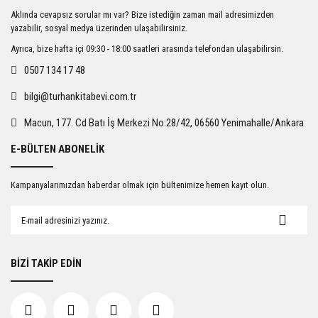
Ürün resmi kalitesiz, bozuk veya görüntülenemiyor.
Aklında cevapsız sorular mı var? Bize istediğin zaman mail adresimizden
Ürün açıklamasında eksik bilgiler bulunuyor.
yazabilir, sosyal medya üzerinden ulaşabilirsiniz.
Ürün bilgilerinde hatalar bulunuyor.
Ayrıca, bize hafta içi 09:30 - 18:00 saatleri arasında telefondan ulaşabilirsin.
Ürün fiyatı diğer sitelerden daha pahalı.
0507 134 17 48
Bu ürüne benzer farklı alternatifler olmalı.
bilgi@turhankitabevi.com.tr
Macun, 177. Cd Batı İş Merkezi No:28/42, 06560 Yenimahalle/Ankara
E-BÜLTEN ABONELİK
Gönder
Kampanyalarımızdan haberdar olmak için bültenimize hemen kayıt olun.
BİZİ TAKİP EDİN