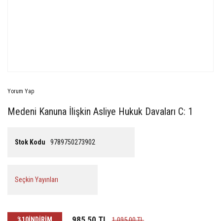
Yorum Yap
Medeni Kanuna İlişkin Asliye Hukuk Davaları C: 1
Stok Kodu
9789750273902
Seçkin Yayınları
985,50 TL
%10
İNDİRİM
1.095,00 TL