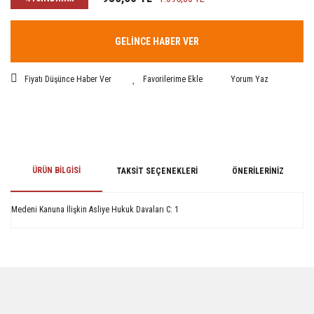
GELİNCE HABER VER
Fiyatı Düşünce Haber Ver
Yorum Yaz
ÜRÜN BILGISI
TAKSIT SEÇENEKLERI
ÖNERILERINIZ
Medeni Kanuna İlişkin Asliye Hukuk Davaları C: 1
Bu ürünün fiyat bilgisi, resim, ürün açıklamalarında ve diğer konularda
yetersiz gördüğünüz noktaları öneri formunu kullanarak tarafımıza
iletebilirsiniz.
Görüş ve önerileriniz için teşekkür ederiz.