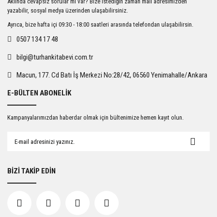
Aklında cevapsız sorular mı var? Bize istediğin zaman mail adresimizden
Ürün açıklamasında eksik bilgiler bulunuyor.
yazabilir, sosyal medya üzerinden ulaşabilirsiniz.
Ürün bilgilerinde hatalar bulunuyor.
Ayrıca, bize hafta içi 09:30 - 18:00 saatleri arasında telefondan ulaşabilirsin.
Ürün fiyatı diğer sitelerden daha pahalı.
0507 134 17 48
Bu ürüne benzer farklı alternatifler olmalı.
bilgi@turhankitabevi.com.tr
Macun, 177. Cd Batı İş Merkezi No:28/42, 06560 Yenimahalle/Ankara
E-BÜLTEN ABONELİK
Gönder
Kampanyalarımızdan haberdar olmak için bültenimize hemen kayıt olun.
BİZİ TAKİP EDİN