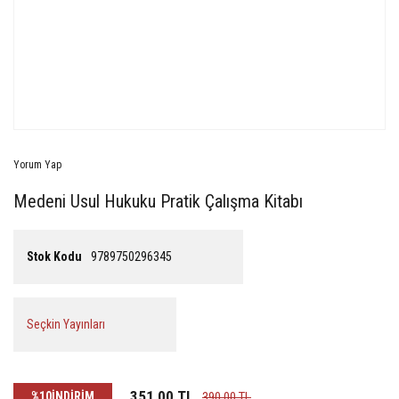
Yorum Yap
Medeni Usul Hukuku Pratik Çalışma Kitabı
Stok Kodu
9789750296345
Seçkin Yayınları
351,00 TL
%10
İNDİRİM
390,00 TL