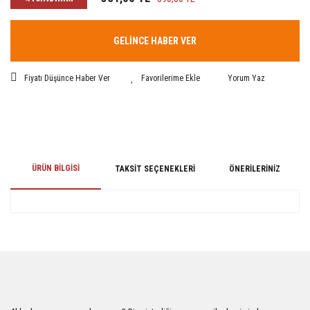
GELİNCE HABER VER
Fiyatı Düşünce Haber Ver
Yorum Yaz
ÜRÜN BILGISI
TAKSIT SEÇENEKLERI
ÖNERILERINIZ
Bu ürünün fiyat bilgisi, resim, ürün açıklamalarında ve diğer konularda
yetersiz gördüğünüz noktaları öneri formunu kullanarak tarafımıza
iletebilirsiniz.
Görüş ve önerileriniz için teşekkür ederiz.
Ürün resmi kalitesiz, bozuk veya görüntülenemiyor.